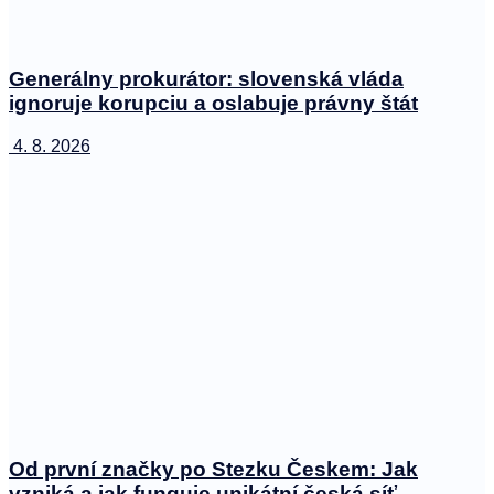
Generálny prokurátor: slovenská vláda
ignoruje korupciu a oslabuje právny štát
4. 8. 2026
Od první značky po Stezku Českem: Jak
vzniká a jak funguje unikátní česká síť