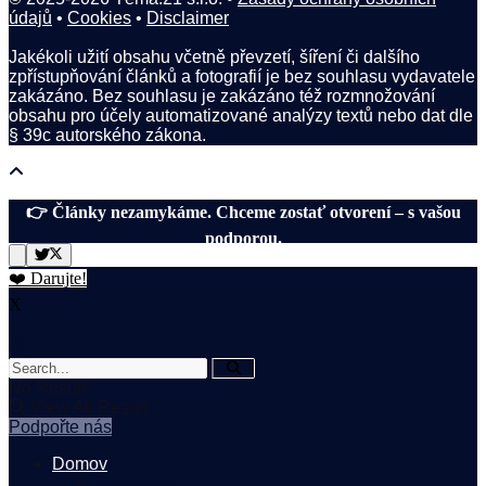
údajů
•
Cookies
•
Disclaimer
Jakékoli užití obsahu včetně převzetí, šíření či dalšího
zpřístupňování článků a fotografií je bez souhlasu vydavatele
zakázáno. Bez souhlasu je zakázáno též rozmnožování
obsahu pro účely automatizované analýzy textů nebo dat dle
§ 39c autorského zákona.
👉 Články nezamykáme. Chceme zostať otvorení – s vašou
podporou.
❤️ Darujte!
X
No Result
View All Result
Podpořte nás
Domov
Slovensko