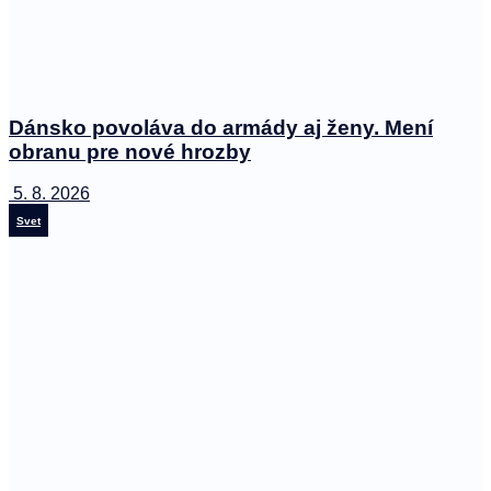
Dánsko povoláva do armády aj ženy. Mení
obranu pre nové hrozby
5. 8. 2026
Svet