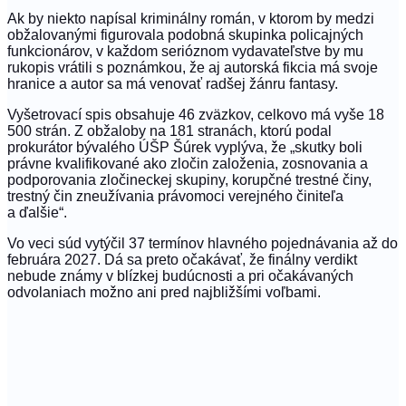
Ak by niekto napísal kriminálny román, v ktorom by medzi
obžalovanými figurovala podobná skupinka policajných
funkcionárov, v každom serióznom vydavateľstve by mu
rukopis vrátili s poznámkou, že aj autorská fikcia má svoje
hranice a autor sa má venovať radšej žánru fantasy.
Vyšetrovací spis obsahuje 46 zväzkov, celkovo má vyše 18
500 strán. Z obžaloby na 181 stranách, ktorú podal
prokurátor bývalého ÚŠP Šúrek vyplýva, že „skutky boli
právne kvalifikované ako zločin založenia, zosnovania a
podporovania zločineckej skupiny, korupčné trestné činy,
trestný čin zneužívania právomoci verejného činiteľa
a ďalšie“.
Vo veci súd vytýčil 37 termínov hlavného pojednávania až do
februára 2027. Dá sa preto očakávať, že finálny verdikt
nebude známy v blízkej budúcnosti a pri očakávaných
odvolaniach možno ani pred najbližšími voľbami.