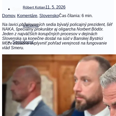
11. 5. 2026
Róbert Kotian
Svet
Domov
,
Komentáre
,
Slovensko
Čas čítania: 6 min.
Na lavici obžalovaných sedia bývalý policajný prezident, šéf
Ukrajina
NAKA, špeciálny prokurátor aj oligarcha Norbert Bödör.
Jeden z najväčších korupčných procesov v dejinách
Slovenska sa konečne dostal na súd v Banskej Bystrici
Spoločnosť
Môže zásadne ovplyvniť pohľad verejnosti na fungovanie
vlád Smeru.
#podrobne
Němý vůl
sk
Čeština
Slovenčina