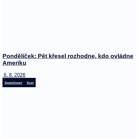
Pondělíček: Pět křesel rozhodne, kdo ovládne
Ameriku
6. 8. 2026
Spoločnosť
Svet