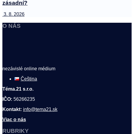
zásadní?
3. 8. 2026
O NÁS
nezávislé online médium
Čeština
Téma.21 s.r.o.
IČO:
56266235
Kontakt:
info@tema21.sk
Viac o nás
RUBRIKY