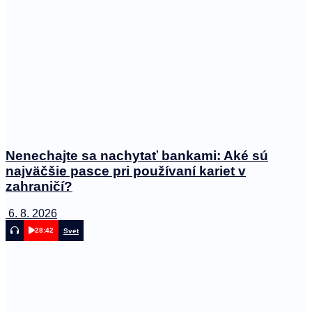
Nenechajte sa nachytať bankami: Aké sú
najväčšie pasce pri používaní kariet v
zahraničí?
6. 8. 2026
28:42
Svet