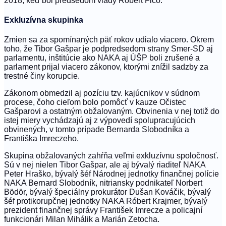
2018, keď bol predsedom vlády Robert Fico.
Exkluzívna skupinka
Zmien sa za spomínaných päť rokov udialo viacero. Okrem
toho, že Tibor Gašpar je podpredsedom strany Smer-SD aj
parlamentu, inštitúcie ako NAKA aj ÚŠP boli zrušené a
parlament prijal viacero zákonov, ktorými znížil sadzby za
trestné činy korupcie.
Zákonom obmedzil aj pozíciu tzv. kajúcnikov v súdnom
procese, čoho cieľom bolo pomôcť v kauze Očistec
Gašparovi a ostatným obžalovaným. Obvinenia v nej totiž do
istej miery vychádzajú aj z výpovedí spolupracujúcich
obvinených, v tomto prípade Bernarda Slobodníka a
Františka Imreczeho.
Skupina obžalovaných zahŕňa veľmi exkluzívnu spoločnosť.
Sú v nej nielen Tibor Gašpar, ale aj bývalý riaditeľ NAKA
Peter Hraško, bývalý šéf Národnej jednotky finančnej polície
NAKA Bernard Slobodník, nitriansky podnikateľ Norbert
Bödör, bývalý špeciálny prokurátor Dušan Kováčik, bývalý
šéf protikorupčnej jednotky NAKA Róbert Krajmer, bývalý
prezident finančnej správy František Imrecze a policajní
funkcionári Milan Mihálik a Marián Zetocha.