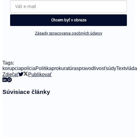
Chcem byť v obraze
Zásady spracovania osobných údajov
Tags:
korupcia
polícia
Politika
prokuratúra
spravodlivosť
súdy
Text
vláda
Zdieľať
Publikovať
Súvisiace
články