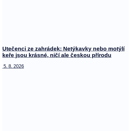
Utečenci ze zahrádek: Netýkavky nebo motýlí
keře jsou krásné, ničí ale českou přírodu
5. 8. 2026