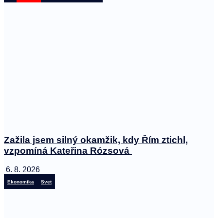
Zažila jsem silný okamžik, kdy Řím ztichl,
vzpomíná Kateřina Rózsová
6. 8. 2026
Ekonomika
Svet