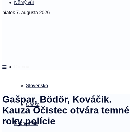
Němý vůl
piatok 7. augusta 2026
Domov
Slovensko
Gašpar, Bödör, Kováčik.
Česko
Kauza Očistec otvára temné
roky polície
Ekonomika