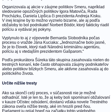
Organizovala aj akcie v záujme politikov Smeru, napríklad
sledovanie opozičných politikov Igora Matoviča, Rada
Procházku, Daniela Lipšica či prezidenta Andreja Kisku.
V inej krajine by to možno vyznelo bizarne, ale aj podľa
obžaloby to bol podnikateľ Norbert Bödör, ktorý fakticky riadil
políciu a vydával jej pokyny.
Vyplynulo to aj z výpovede Bernarda Slobodníka počas
procesu o vražde Jána Kuciaka: „Jednoznačne bolo jasné,
že je to človek, ktorý riadi Národnú kriminálnu agentúru,
políciu aj s vtedajším prezidentom Gašparom.“
Podľa prokurátora Šúreka táto skupina zasahovala nielen do
trestných konaní, kde často obhajovala záujmy podnikateľov
alebo politikov blízkych Smeru, ale aktívne zasahovala aj do
politického života.
Určite nižšie tresty
Ako sa skončí celý proces, v súčasnosti nie je možné
odhadnúť. Isté je len to, že aj keby boli spomínaní obžalovaní
v kauze Očistec odsúdení, dostanú vďaka novele Trestného
zákona oveľa nižšie tresty, aké im hrozili pred ňou.
Parlament ju prijal hneď na začiatku tohto volebného