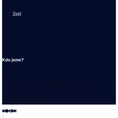
Česko
Ekonomika
Svet
Ukrajina
Spoločnosť
#podrobne
Němý vůl
Slovenčina
Čeština
Slovenčina
Kdo jsme?
© 2025-2026 Téma.21 s.r.o. •
Zásady ochrany osobních
údajů
•
Cookies
•
Disclaimer
Jakékoli užití obsahu včetně převzetí, šíření či dalšího
zpřístupňování článků a fotografií je bez souhlasu vydavatele
zakázáno. Bez souhlasu je zakázáno též rozmnožování
obsahu pro účely automatizované analýzy textů nebo dat dle
§ 39c autorského zákona.
-