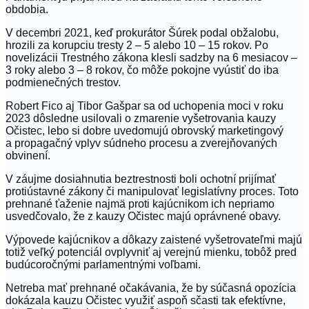
obdobia.
V decembri 2021, keď prokurátor Šúrek podal obžalobu,
hrozili za korupciu tresty 2 – 5 alebo 10 – 15 rokov. Po
novelizácii Trestného zákona klesli sadzby na 6 mesiacov –
3 roky alebo 3 – 8 rokov, čo môže pokojne vyústiť do iba
podmienečných trestov.
Robert Fico aj Tibor Gašpar sa od uchopenia moci v roku
2023 dôsledne usilovali o zmarenie vyšetrovania kauzy
Očistec, lebo si dobre uvedomujú obrovský marketingový
a propagačný vplyv súdneho procesu a zverejňovaných
obvinení.
V záujme dosiahnutia beztrestnosti boli ochotní prijímať
protiústavné zákony či manipulovať legislatívny proces. Toto
prehnané ťaženie najmä proti kajúcnikom ich nepriamo
usvedčovalo, že z kauzy Očistec majú oprávnené obavy.
Výpovede kajúcnikov a dôkazy zaistené vyšetrovateľmi majú
totiž veľký potenciál ovplyvniť aj verejnú mienku, tobôž pred
budúcoročnými parlamentnými voľbami.
Netreba mať prehnané očakávania, že by súčasná opozícia
dokázala kauzu Očistec využiť aspoň sčasti tak efektívne,