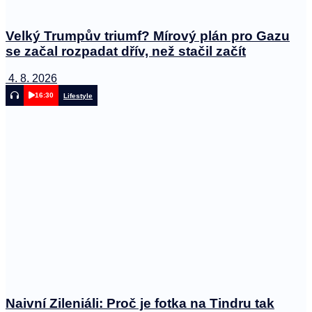
Velký Trumpův triumf? Mírový plán pro Gazu
se začal rozpadat dřív, než stačil začít
4. 8. 2026
16:30
Lifestyle
Naivní Zileniáli: Proč je fotka na Tindru tak