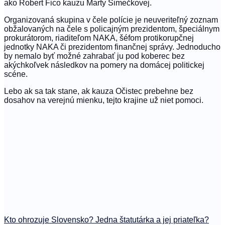
ako Robert Fico kauzu Marty Šimečkovej.
Organizovaná skupina v čele polície je neuveriteľný zoznam
obžalovaných na čele s policajným prezidentom, špeciálnym
prokurátorom, riaditeľom NAKA, šéfom protikorupčnej
jednotky NAKA či prezidentom finančnej správy. Jednoducho
by nemalo byť možné zahrabať ju pod koberec bez
akýchkoľvek následkov na pomery na domácej politickej
scéne.
Lebo ak sa tak stane, ak kauza Očistec prebehne bez
dosahov na verejnú mienku, tejto krajine už niet pomoci.
Kto ohrozuje Slovensko? Jedna štatutárka a jej priateľka?