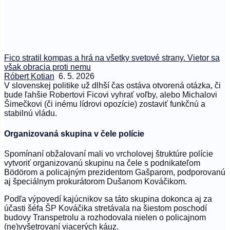
Fico stratil kompas a hrá na všetky svetové strany. Vietor sa
však obracia proti nemu
Róbert Kotian
6. 5. 2026
V slovenskej politike už dlhší čas ostáva otvorená otázka, či
bude ľahšie Robertovi Ficovi vyhrať voľby, alebo Michalovi
Šimečkovi (či inému lídrovi opozície) zostaviť funkčnú a
stabilnú vládu.
Organizovaná skupina v čele polície
Spomínaní obžalovaní mali vo vrcholovej štruktúre polície
vytvoriť organizovanú skupinu na čele s podnikateľom
Bödörom a policajným prezidentom Gašparom, podporovanú
aj špeciálnym prokurátorom Dušanom Kováčikom.
Podľa výpovedí kajúcnikov sa táto skupina dokonca aj za
účasti šéfa ŠP Kováčika stretávala na šiestom poschodí
budovy Transpetrolu a rozhodovala nielen o policajnom
(ne)vyšetrovaní viacerých káuz.