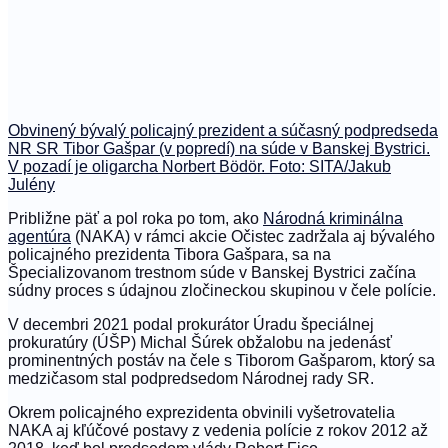
Obvinený bývalý policajný prezident a súčasný podpredseda
NR SR Tibor Gašpar (v popredí) na súde v Banskej Bystrici.
V pozadí je oligarcha Norbert Bödör. Foto: SITA/Jakub
Julény
Približne päť a pol roka po tom, ako
Národná kriminálna
agentúra
(NAKA) v rámci akcie Očistec zadržala aj bývalého
policajného prezidenta Tibora Gašpara, sa na
Špecializovanom trestnom súde v Banskej Bystrici začína
súdny proces s údajnou zločineckou skupinou v čele polície.
V decembri 2021 podal prokurátor Úradu špeciálnej
prokuratúry (ÚŠP) Michal Šúrek obžalobu na jedenásť
prominentných postáv na čele s Tiborom Gašparom, ktorý sa
medzičasom stal podpredsedom Národnej rady SR.
Okrem policajného exprezidenta obvinili vyšetrovatelia
NAKA aj kľúčové postavy z vedenia polície z rokov 2012 až