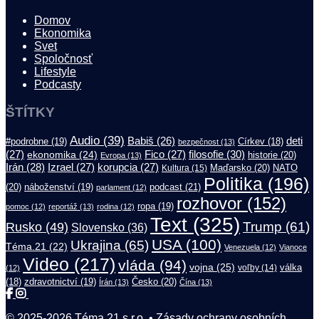
Domov
Ekonomika
Svet
Spoločnosť
Lifestyle
Podcasty
ŠTÍTKY
Audio
(39)
Babiš
(26)
deti
#podrobne
(19)
Církev
(18)
bezpečnost
(13)
filosofie
(30)
(27)
ekonomika
(24)
Fico
(27)
historie
(20)
Evropa
(13)
Irán
(28)
Izrael
(27)
korupcia
(27)
Maďarsko
(20)
NATO
Kultura
(15)
Politika
(196)
(20)
náboženství
(19)
podcast
(21)
parlament
(12)
rozhovor
(152)
ropa
(19)
pomoc
(12)
reportáž
(13)
rodina
(12)
Text
(325)
Trump
(61)
Rusko
(49)
Slovensko
(36)
USA
(100)
Ukrajina
(65)
Téma.21
(22)
Venezuela
(12)
Vianoce
Video
(217)
vláda
(94)
vojna
(25)
válka
(12)
voľby
(14)
(18)
zdravotnictví
(19)
Česko
(20)
Írán
(13)
Čína
(13)
© 2025-2026 Téma.21 s.r.o. •
Zásady ochrany osobních