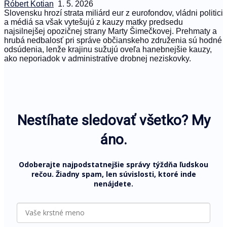
Róbert Kotian
1. 5. 2026
Slovensku hrozí strata miliárd eur z eurofondov, vládni politici
a médiá sa však vytešujú z kauzy matky predsedu
najsilnejšej opozičnej strany Marty Šimečkovej. Prehmaty a
hrubá nedbalosť pri správe občianskeho združenia sú hodné
odsúdenia, lenže krajinu sužujú oveľa hanebnejšie kauzy,
ako neporiadok v administratíve drobnej neziskovky.
Nestíhate sledovať všetko? My
áno.
Odoberajte najpodstatnejšie správy týždňa ľudskou
rečou. Žiadny spam, len súvislosti, ktoré inde
nenájdete.