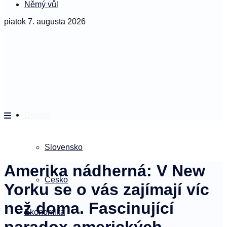
Němý vůl
piatok 7. augusta 2026
Domov
Slovensko
Amerika nádherná: V New
Česko
Yorku se o vás zajímají víc
než doma. Fascinující
Ekonomika