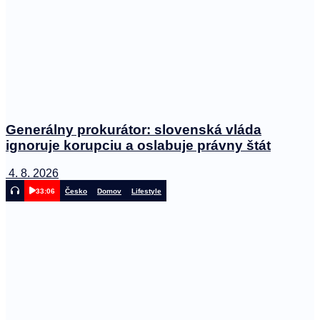
Generálny prokurátor: slovenská vláda
ignoruje korupciu a oslabuje právny štát
4. 8. 2026
33:06
Česko
Domov
Lifestyle