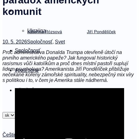
paradox amerických
komunit
Svet
Ukrajina
Kateřina Rózsová
Jiří Pondělíček
10. 5. 2026
Spoločnosť
,
Svet
Spoločnosť
Proč administrativa Donalda Trumpa otevřeně útočí na
prvního amerického papeže? Jak fungoval historický
rasismus vůči katolíkům a proč dnes místní pastoři suplují
lidem psychologa? Amerikanista Jiří Pondělíček přibližuje
#podrobne
nečekané kořeny zámořské spirituality, nebezpečný mix víry
s politikou i to, v čem je Amerika stále nádherná.
Němý vůl
sk
Čeština
Slovenčina