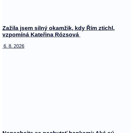
Zažila jsem silný okamžik, kdy Řím ztichl,
vzpomíná Kateřina Rózsová
6. 8. 2026