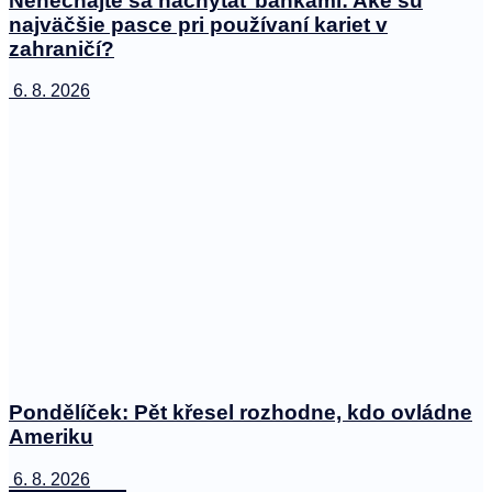
Nenechajte sa nachytať bankami: Aké sú
najväčšie pasce pri používaní kariet v
zahraničí?
6. 8. 2026
Pondělíček: Pět křesel rozhodne, kdo ovládne
Ameriku
6. 8. 2026