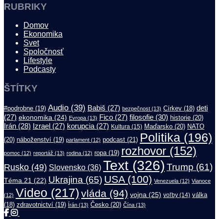
RUBRIKY
Domov
Ekonomika
Svet
Spoločnosť
Lifestyle
Podcasty
ŠTÍTKY
Audio
(39)
Babiš
(27)
deti
#podrobne
(19)
Církev
(18)
bezpečnost
(13)
filosofie
(30)
(27)
ekonomika
(24)
Fico
(27)
historie
(20)
Evropa
(13)
Irán
(28)
Izrael
(27)
korupcia
(27)
Maďarsko
(20)
NATO
Kultura
(15)
Politika
(196)
(20)
náboženství
(19)
podcast
(21)
parlament
(12)
rozhovor
(152)
ropa
(19)
pomoc
(12)
reportáž
(13)
rodina
(12)
Text
(326)
Trump
(61)
Rusko
(49)
Slovensko
(36)
USA
(100)
Ukrajina
(65)
Téma.21
(22)
Venezuela
(12)
Vianoce
Video
(217)
vláda
(94)
vojna
(25)
válka
(12)
voľby
(14)
(18)
zdravotnictví
(19)
Česko
(20)
Írán
(13)
Čína
(13)