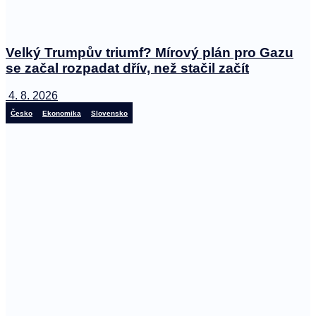
Velký Trumpův triumf? Mírový plán pro Gazu
se začal rozpadat dřív, než stačil začít
4. 8. 2026
Česko
Ekonomika
Slovensko