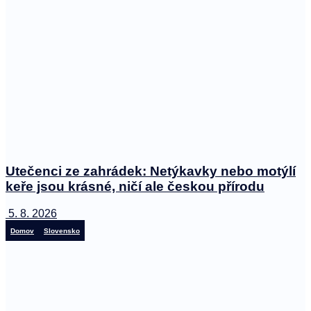
Utečenci ze zahrádek: Netýkavky nebo motýlí
keře jsou krásné, ničí ale českou přírodu
5. 8. 2026
Domov
Slovensko