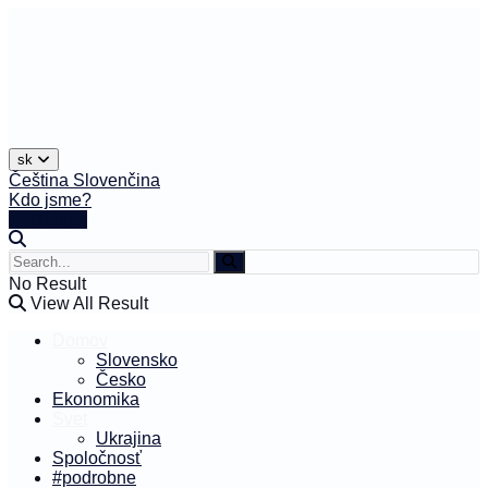
sk
Čeština
Slovenčina
Kdo jsme?
🤍 Darujte
No Result
View All Result
Domov
Slovensko
Česko
Ekonomika
Svet
Ukrajina
Spoločnosť
#podrobne