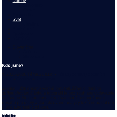
Domov
Slovensko
Česko
Ekonomika
Svet
Ukrajina
Spoločnosť
#podrobne
Němý vůl
Slovenčina
Čeština
Slovenčina
Kdo jsme?
© 2025-2026 Téma.21 s.r.o. •
Zásady ochrany osobních
údajů
•
Cookies
•
Disclaimer
Jakékoli užití obsahu včetně převzetí, šíření či dalšího
zpřístupňování článků a fotografií je bez souhlasu vydavatele
zakázáno. Bez souhlasu je zakázáno též rozmnožování
obsahu pro účely automatizované analýzy textů nebo dat dle
§ 39c autorského zákona.