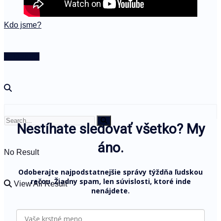
Kdo jsme?
🤍 Darujte
Nestíhate sledovať všetko? My
áno.
No Result
Odoberajte najpodstatnejšie správy týždňa ľudskou
rečou. Žiadny spam, len súvislosti, ktoré inde
View All Result
nenájdete.