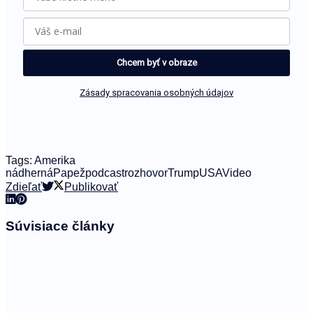
Chcem byť v obraze
Zásady spracovania osobných údajov
Tags:
Amerika
nádherná
Papež
podcast
rozhovor
Trump
USA
Video
Zdieľať
Publikovať
Súvisiace
články