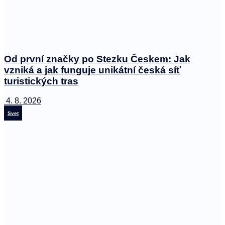
Od první značky po Stezku Českem: Jak
vzniká a jak funguje unikátní česká síť
turistických tras
4. 8. 2026
Svet