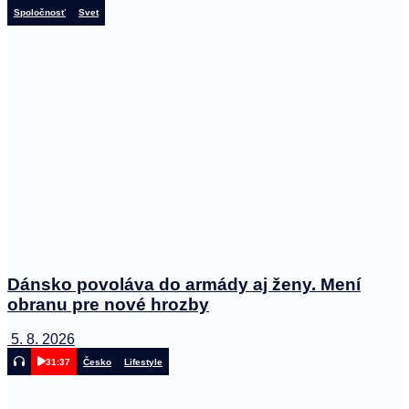
Spoločnosť
Svet
Dánsko povoláva do armády aj ženy. Mení
obranu pre nové hrozby
5. 8. 2026
31:37
Česko
Lifestyle