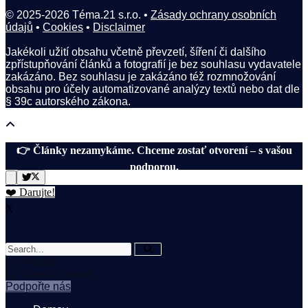
© 2025-2026 Téma.21 s.r.o. •
Zásady ochrany osobních
údajů
•
Cookies
•
Disclaimer
Jakékoli užití obsahu včetně převzetí, šíření či dalšího
zpřístupňování článků a fotografií je bez souhlasu vydavatele
zakázáno. Bez souhlasu je zakázáno též rozmnožování
obsahu pro účely automatizované analýzy textů nebo dat dle
§ 39c autorského zákona.
👉 Články nezamykáme. Chceme zostať otvorení – s vašou
podporou.
❤️ Darujte!
X
No Result
View All Result
Podpořte nás