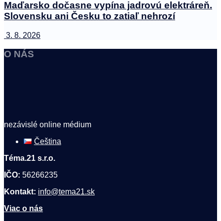
Maďarsko dočasne vypína jadrovú elektráreň.
Slovensku ani Česku to zatiaľ nehrozí
3. 8. 2026
O NÁS
nezávislé online médium
Čeština
Téma.21 s.r.o.
IČO:
56266235
Kontakt:
info@tema21.sk
Viac o nás