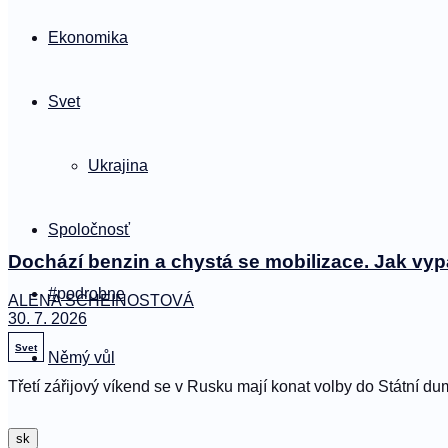
Ekonomika
Svet
Ukrajina
Spoločnosť
Dochází benzin a chystá se mobilizace. Jak vy
#podrobne
ALENA SCHEINOSTOVÁ
30. 7. 2026
Svet
Němý vůl
Třetí zářijový víkend se v Rusku mají konat volby do Státní du
sk