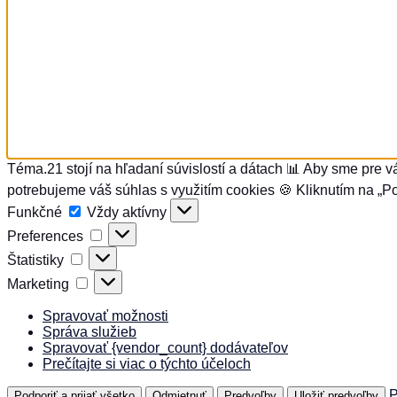
Téma.21 stojí na hľadaní súvislostí a dátach 📊 Aby sme pre v
potrebujeme váš súhlas s využitím cookies 🍪 Kliknutím na „Po
Funkčné
Funkčné
Vždy aktívny
Preferences
Preferences
Štatistiky
Štatistiky
Marketing
Marketing
Spravovať možnosti
Správa služieb
Spravovať {vendor_count} dodávateľov
Prečítajte si viac o týchto účeloch
P
Podporiť a prijať všetko
Odmietnuť
Predvoľby
Uložiť predvoľby