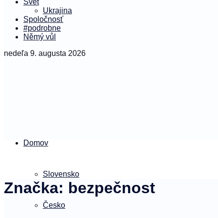
Svet
Ukrajina
Spoločnosť
#podrobne
Němý vůl
nedeľa 9. augusta 2026
Domov
Slovensko
Značka:
bezpečnost
Česko