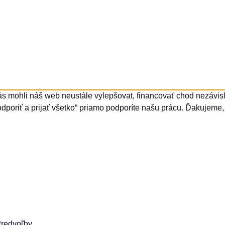
ás mohli náš web neustále vylepšovat, financovať chod nezávisle
dporiť a prijať všetko“ priamo podporíte našu prácu. Ďakujeme, 
redvoľby