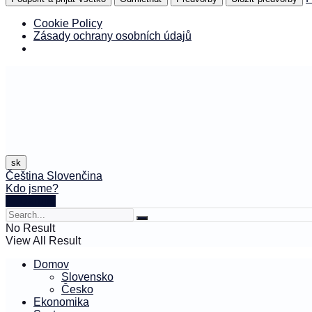
Cookie Policy
Zásady ochrany osobních údajů
sk
Čeština
Slovenčina
Kdo jsme?
🤍 Darujte
No Result
View All Result
Domov
Slovensko
Česko
Ekonomika