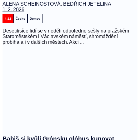
ALENA SCHEINOSTOVÁ
,
BEDŘICH JETELINA
1. 2. 2026
4:12
Česko
Domov
Desetitisíce lidí se v neděli odpoledne sešly na pražském
Staroměstském i Václavském náměstí, shromáždění
probíhala i v dalších městech. Akci ...
Babiš si kvůli Grónsku glóbus kupovat