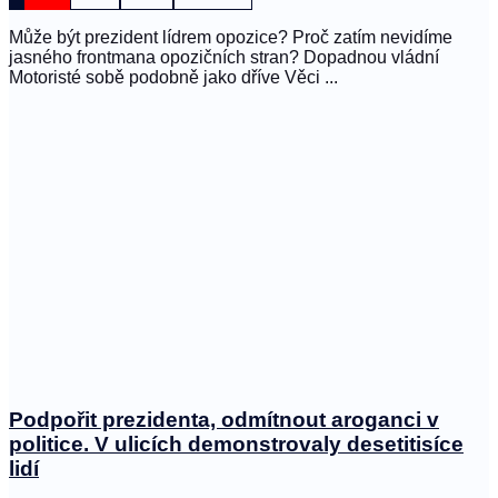
Může být prezident lídrem opozice? Proč zatím nevidíme
jasného frontmana opozičních stran? Dopadnou vládní
Motoristé sobě podobně jako dříve Věci ...
Podpořit prezidenta, odmítnout aroganci v
politice. V ulicích demonstrovaly desetitisíce
lidí