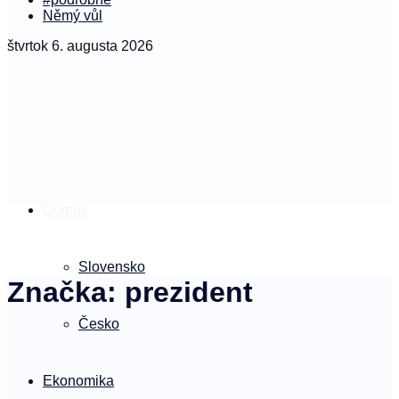
Němý vůl
štvrtok 6. augusta 2026
Domov
Slovensko
Značka:
prezident
Česko
Ekonomika