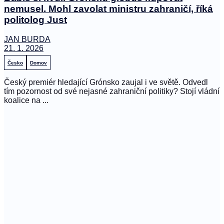
nemusel. Mohl zavolat ministru zahraničí, říká
politolog Just
JAN BURDA
21. 1. 2026
Česko
Domov
Český premiér hledající Grónsko zaujal i ve světě. Odvedl
tím pozornost od své nejasné zahraniční politiky? Stojí vládní
koalice na ...