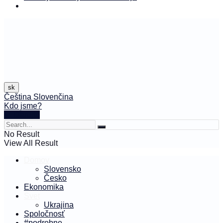
sk
Čeština
Slovenčina
Kdo jsme?
🤍 Darujte
No Result
View All Result
Domov
Slovensko
Česko
Ekonomika
Svet
Ukrajina
Spoločnosť
#podrobne