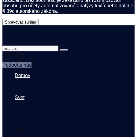
zakázáno. Bez souhlasu je zakázáno též rozmnožování
obsahu pro účely automatizované analýzy textů nebo dat dle
§ 39c autorského zákona.
Spravovať súhlas
No Result
View All Result
Podpořte nás
Domov
Slovensko
Česko
Ekonomika
Svet
Ukrajina
Spoločnosť
#podrobne
Němý vůl
Slovenčina
Čeština