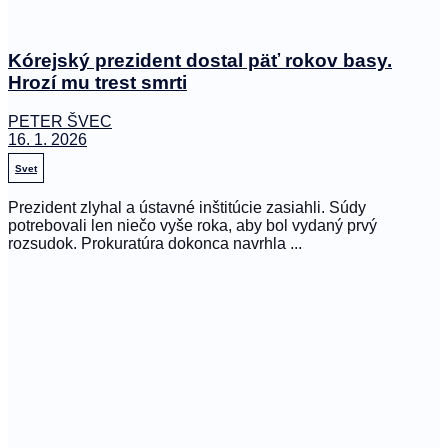
Kórejský prezident dostal päť rokov basy.
Hrozí mu trest smrti
PETER ŠVEC
16. 1. 2026
Svet
Prezident zlyhal a ústavné inštitúcie zasiahli. Súdy
potrebovali len niečo vyše roka, aby bol vydaný prvý
rozsudok. Prokuratúra dokonca navrhla ...