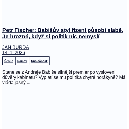
Petr Fischer: Babišův styl řízení působí slabě.
Je hrozné, když si politik nic nemyslí
JAN BURDA
14. 1. 2026
Česko
Domov
Spoločnosť
Stane se z Andreje Babiše silnější premiér po vyslovení
důvěry kabinetu? Vyplatí se mu politika chytré horákyně? Má
vláda jasný ...