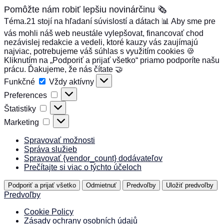
Pomôžte nám robiť lepšiu novinárčinu 🗞️
Téma.21 stojí na hľadaní súvislostí a dátach 📊 Aby sme pre
vás mohli náš web neustále vylepšovat, financovať chod
nezávislej redakcie a vedeli, ktoré kauzy vás zaujímajú
najviac, potrebujeme váš súhlas s využitím cookies 🍪
Kliknutím na „Podporiť a prijať všetko“ priamo podporíte našu
prácu. Ďakujeme, že nás čítate 🤝
Funkčné
Funkčné
Vždy aktívny
Preferences
Preferences
Štatistiky
Štatistiky
Marketing
Marketing
Spravovať možnosti
Správa služieb
Spravovať {vendor_count} dodávateľov
Prečítajte si viac o týchto účeloch
Podporiť a prijať všetko
Odmietnuť
Predvoľby
Uložiť predvoľby
Predvoľby
Cookie Policy
Zásady ochrany osobních údajů