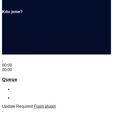
Slovenčina
Kdo jsme?
© 2025-2026 Téma.21 s.r.o. •
Zásady ochrany osobních
údajů
•
Cookies
•
Disclaimer
Jakékoli užití obsahu včetně převzetí, šíření či dalšího
zpřístupňování článků a fotografií je bez souhlasu vydavatele
zakázáno. Bez souhlasu je zakázáno též rozmnožování
obsahu pro účely automatizované analýzy textů nebo dat dle
§ 39c autorského zákona.
-
00:00
00:00
Queue
Update Required
Flash plugin
-