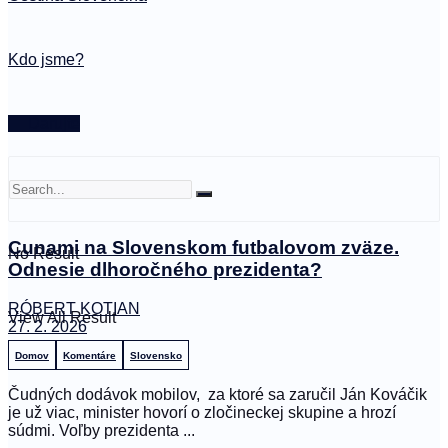
Kdo jsme?
🤍 Darujte
Cunami na Slovenskom futbalovom zväze.
No Result
Odnesie dlhoročného prezidenta?
RÓBERT KOTIAN
View All Result
27. 2. 2026
Domov
Komentáre
Slovensko
Čudných dodávok mobilov, za ktoré sa zaručil Ján Kováčik
je už viac, minister hovorí o zločineckej skupine a hrozí
súdmi. Voľby prezidenta ...