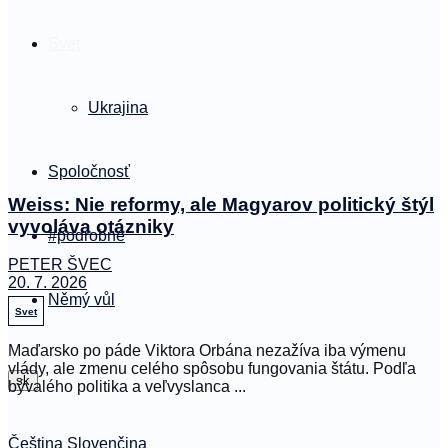
Svet
Ukrajina
Spoločnosť
Weiss: Nie reformy, ale Magyarov politický štýl
vyvoláva otázniky
#podrobne
PETER ŠVEC
20. 7. 2026
Němý vůl
Svet
Maďarsko po páde Viktora Orbána nezažíva iba výmenu
vlády, ale zmenu celého spôsobu fungovania štátu. Podľa
sk
bývalého politika a veľvyslanca ...
Čeština
Slovenčina