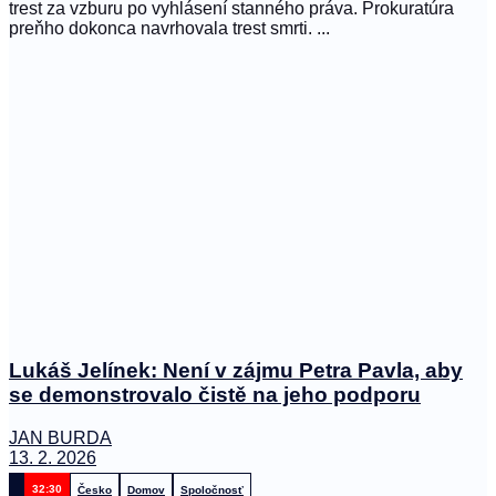
trest za vzburu po vyhlásení stanného práva. Prokuratúra
preňho dokonca navrhovala trest smrti. ...
Lukáš Jelínek: Není v zájmu Petra Pavla, aby
se demonstrovalo čistě na jeho podporu
JAN BURDA
13. 2. 2026
32:30
Česko
Domov
Spoločnosť