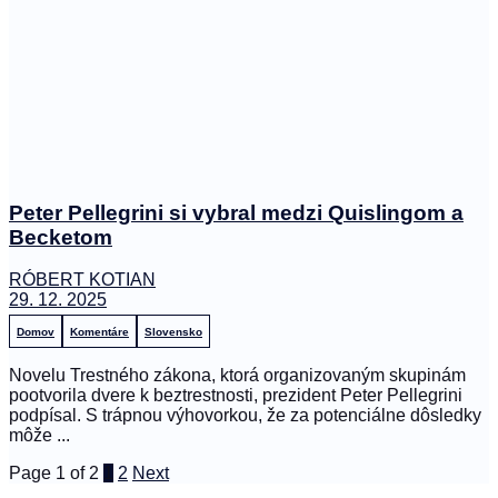
Peter Pellegrini si vybral medzi Quislingom a
Becketom
RÓBERT KOTIAN
29. 12. 2025
Domov
Komentáre
Slovensko
Novelu Trestného zákona, ktorá organizovaným skupinám
pootvorila dvere k beztrestnosti, prezident Peter Pellegrini
podpísal. S trápnou výhovorkou, že za potenciálne dôsledky
môže ...
Page 1 of 2
1
2
Next