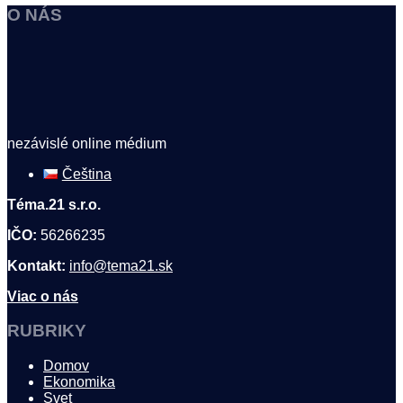
O NÁS
nezávislé online médium
Čeština
Téma.21 s.r.o.
IČO:
56266235
Kontakt:
info@tema21.sk
Viac o nás
RUBRIKY
Domov
Ekonomika
Svet