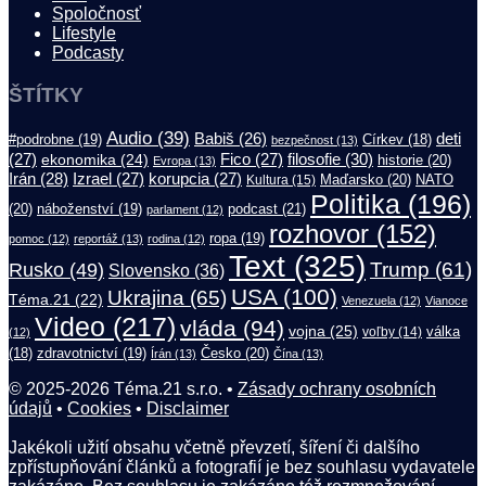
Spoločnosť
Lifestyle
Podcasty
ŠTÍTKY
Audio
(39)
Babiš
(26)
deti
#podrobne
(19)
Církev
(18)
bezpečnost
(13)
filosofie
(30)
(27)
ekonomika
(24)
Fico
(27)
historie
(20)
Evropa
(13)
Irán
(28)
Izrael
(27)
korupcia
(27)
Maďarsko
(20)
NATO
Kultura
(15)
Politika
(196)
(20)
náboženství
(19)
podcast
(21)
parlament
(12)
rozhovor
(152)
ropa
(19)
pomoc
(12)
reportáž
(13)
rodina
(12)
Text
(325)
Trump
(61)
Rusko
(49)
Slovensko
(36)
USA
(100)
Ukrajina
(65)
Téma.21
(22)
Venezuela
(12)
Vianoce
Video
(217)
vláda
(94)
vojna
(25)
válka
(12)
voľby
(14)
(18)
zdravotnictví
(19)
Česko
(20)
Írán
(13)
Čína
(13)
© 2025-2026 Téma.21 s.r.o. •
Zásady ochrany osobních
údajů
•
Cookies
•
Disclaimer
Jakékoli užití obsahu včetně převzetí, šíření či dalšího
zpřístupňování článků a fotografií je bez souhlasu vydavatele