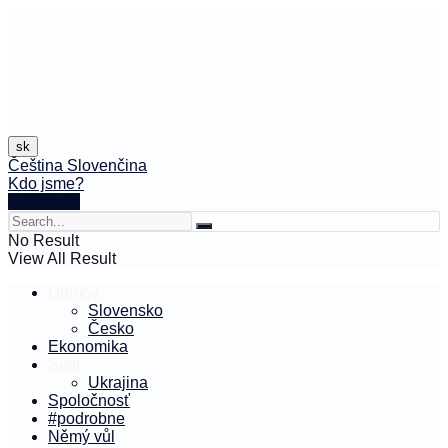
sk
Čeština
Slovenčina
Kdo jsme?
🤍 Darujte
No Result
View All Result
Domov
Slovensko
Česko
Ekonomika
Svet
Ukrajina
Spoločnosť
#podrobne
Němý vůl