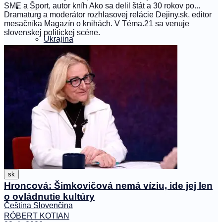
SME a Šport, autor kníh Ako sa delil štát a 30 rokov po...
Svet
Dramaturg a moderátor rozhlasovej relácie Dejiny.sk, editor
mesačníka Magazín o knihách. V Téma.21 sa venuje
slovenskej politickej scéne.
Ukrajina
Spoločnosť
#podrobne
Němý vůl
sk
Hroncová: Šimkovičová nemá víziu, ide jej len
o ovládnutie kultúry
Čeština
Slovenčina
RÓBERT KOTIAN