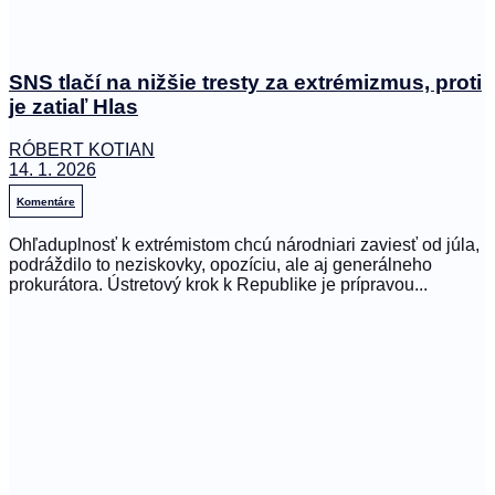
SNS tlačí na nižšie tresty za extrémizmus, proti
je zatiaľ Hlas
RÓBERT KOTIAN
14. 1. 2026
Komentáre
Ohľaduplnosť k extrémistom chcú národniari zaviesť od júla,
podráždilo to neziskovky, opozíciu, ale aj generálneho
prokurátora. Ústretový krok k Republike je prípravou...