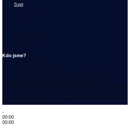
Svet
Ukrajina
Spoločnosť
#podrobne
Němý vůl
Slovenčina
Čeština
Slovenčina
Kdo jsme?
© 2025-2026 Téma.21 s.r.o. •
Zásady ochrany osobních
údajů
•
Cookies
•
Disclaimer
Jakékoli užití obsahu včetně převzetí, šíření či dalšího
zpřístupňování článků a fotografií je bez souhlasu vydavatele
zakázáno. Bez souhlasu je zakázáno též rozmnožování
obsahu pro účely automatizované analýzy textů nebo dat dle
§ 39c autorského zákona.
-
00:00
00:00