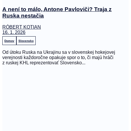
A není to málo, Antone Pavloviči? Traja z
Ruska nestačia
RÓBERT KOTIAN
16. 1. 2026
Domov
Slovensko
Od útoku Ruska na Ukrajinu sa v slovenskej hokejovej
verejnosti každoročne opakuje spor o to, či majú hráči
z ruskej KHL reprezentovať Slovensko...