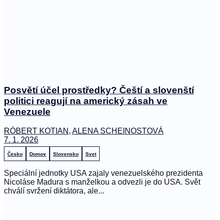
Posvětí účel prostředky? Čeští a slovenští
politici reagují na americký zásah ve
Venezuele
RÓBERT KOTIAN
,
ALENA SCHEINOSTOVÁ
7. 1. 2026
Česko
Domov
Slovensko
Svet
Speciální jednotky USA zajaly venezuelského prezidenta
Nicoláse Madura s manželkou a odvezli je do USA. Svět
chválí svržení diktátora, ale...