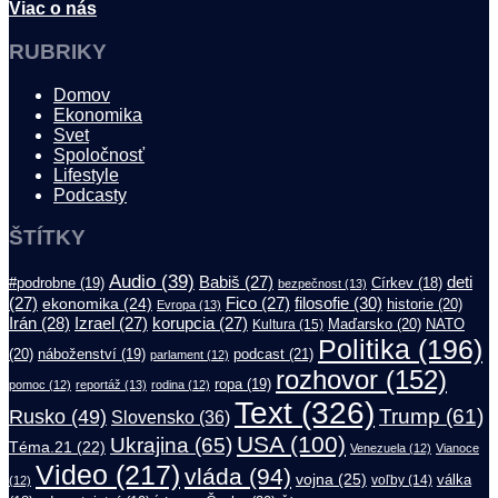
Viac o nás
RUBRIKY
Domov
Ekonomika
Svet
Spoločnosť
Lifestyle
Podcasty
ŠTÍTKY
Audio
(39)
Babiš
(27)
deti
#podrobne
(19)
Církev
(18)
bezpečnost
(13)
filosofie
(30)
(27)
ekonomika
(24)
Fico
(27)
historie
(20)
Evropa
(13)
Irán
(28)
Izrael
(27)
korupcia
(27)
Maďarsko
(20)
NATO
Kultura
(15)
Politika
(196)
(20)
náboženství
(19)
podcast
(21)
parlament
(12)
rozhovor
(152)
ropa
(19)
pomoc
(12)
reportáž
(13)
rodina
(12)
Text
(326)
Trump
(61)
Rusko
(49)
Slovensko
(36)
USA
(100)
Ukrajina
(65)
Téma.21
(22)
Venezuela
(12)
Vianoce
Video
(217)
vláda
(94)
vojna
(25)
válka
(12)
voľby
(14)