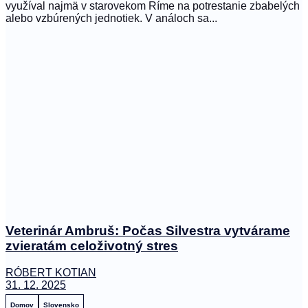
využíval najmä v starovekom Ríme na potrestanie zbabelých
alebo vzbúrených jednotiek. V análoch sa...
Veterinár Ambruš: Počas Silvestra vytvárame
zvieratám celoživotný stres
RÓBERT KOTIAN
31. 12. 2025
Domov
Slovensko