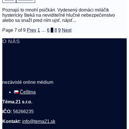
Poznajú to mnohí psičkári. Vydesený domáci miláčik
hystericky šteká na neviditeľné hlučné nebezpečenstvo
alebo sa snaží pred ním ujsť, nájsť...
Page 7 of 9
Prev
1
…
6
7
8
9
Next
O NÁS
nezávislé online médium
Čeština
Téma.21 s.r.o.
IČO:
56266235
Kontakt:
info@tema21.sk