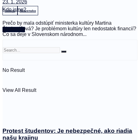
23. 1. 2026
Kdo jsme?
Domov
Slovensko
Prečo by mala odstúpiť ministerka kultúry Martina
Šimkovičová? Je problémom kultúry len nedostatok financií?
🤍 Darujte
Čo sa deje v Slovenskom národnom...
No Result
View All Result
Protest študentov: Je nebezpečné, ako riadia
našu krajinu