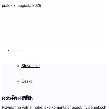
piatok 7. augusta 2026
Domov
Slovensko
Česko
Ekonomika
Róbert Kotian
Novinár na voľnej nohe, ako komentátor pôsobil v denníkoch