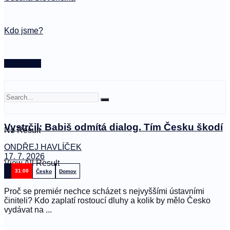
Kdo jsme?
🤍 Darujte
Vystrčil: Babiš odmítá dialog. Tím Česku škodí
No Result
ONDŘEJ HAVLÍČEK
17. 7. 2026
View All Result
31:00
Česko
Domov
Proč se premiér nechce scházet s nejvyššími ústavními
činiteli? Kdo zaplatí rostoucí dluhy a kolik by mělo Česko
vydávat na ...