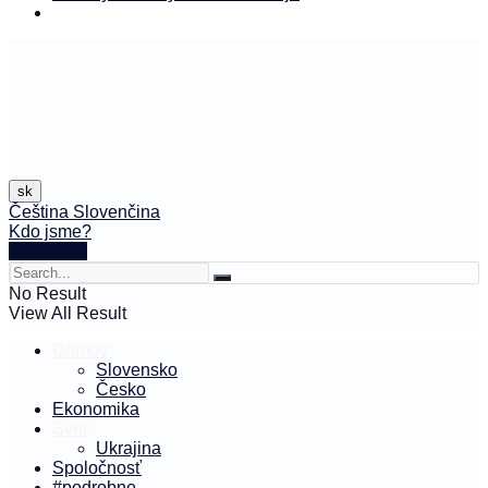
sk
Čeština
Slovenčina
Kdo jsme?
🤍 Darujte
No Result
View All Result
Domov
Slovensko
Česko
Ekonomika
Svet
Ukrajina
Spoločnosť
#podrobne