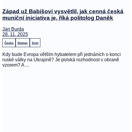
Západ už Babišovi vysvětlil, jak cenná česká
muniční iniciativa je, říká politolog Daněk
Jan Burda
28. 11. 2025
Česko
Domov
Svet
Kdy bude Evropa větším hybatelem při jednáních o konci
ruské války na Ukrajině? Je polská rozhodnost v obraně
vzorem? A ...