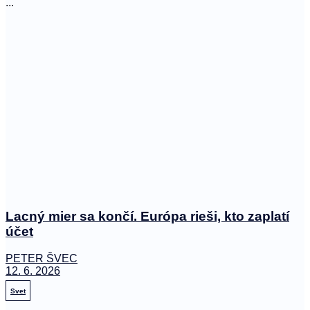
...
Lacný mier sa končí. Európa rieši, kto zaplatí
účet
PETER ŠVEC
12. 6. 2026
Svet