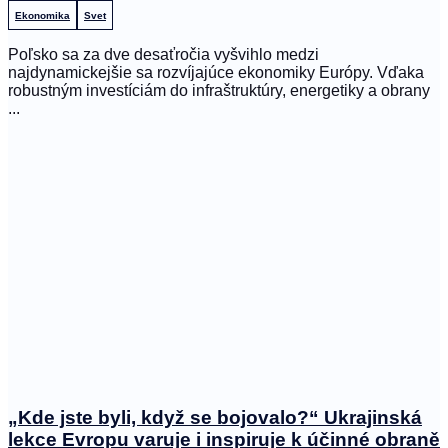
Ekonomika
Svet
Poľsko sa za dve desaťročia vyšvihlo medzi
najdynamickejšie sa rozvíjajúce ekonomiky Európy. Vďaka
robustným investíciám do infraštruktúry, energetiky a obrany
...
„Kde jste byli, když se bojovalo?“ Ukrajinská
lekce Evropu varuje i inspiruje k účinné obraně