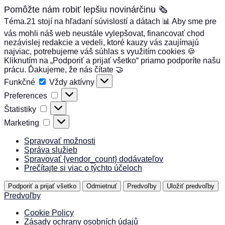
Pomôžte nám robiť lepšiu novinárčinu 🗞️
Téma.21 stojí na hľadaní súvislostí a dátach 📊 Aby sme pre
vás mohli náš web neustále vylepšovat, financovať chod
nezávislej redakcie a vedeli, ktoré kauzy vás zaujímajú
najviac, potrebujeme váš súhlas s využitím cookies 🍪
Kliknutím na „Podporiť a prijať všetko“ priamo podporíte našu
prácu. Ďakujeme, že nás čítate 🤝
Funkčné
Funkčné
Vždy aktívny
Preferences
Preferences
Štatistiky
Štatistiky
Marketing
Marketing
Spravovať možnosti
Správa služieb
Spravovať {vendor_count} dodávateľov
Prečítajte si viac o týchto účeloch
Podporiť a prijať všetko
Odmietnuť
Predvoľby
Uložiť predvoľby
Predvoľby
Cookie Policy
Zásady ochrany osobních údajů