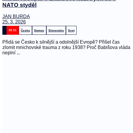
NATO styděl
JAN BURDA
25. 3. 2026
30:21
Česko
Domov
Slovensko
Svet
Přidá se Česko k silnější a odolnější Evropě? Přišel čas
zlomit mnichovské trauma z roku 1938? Proč Babišova vláda
neplní ...