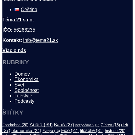
Čeština
Téma.21 s.r.o.
IČO:
56266235
Kontakt:
info@tema21.sk
Viac o nás
RUBRIKY
Domov
Ekonomika
Svet
Spoločnosť
Lifestyle
Podcasty
ŠTÍTKY
Audio
(39)
Babiš
(27)
deti
#podrobne
(20)
Církev
(18)
bezpečnost
(13)
filosofie
(31)
(27)
ekonomika
(24)
Fico
(27)
historie
(20)
Evropa
(13)