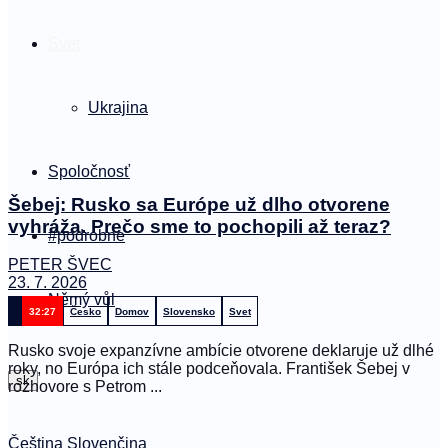
Svet
Ukrajina
Spoločnosť
Šebej: Rusko sa Európe už dlho otvorene
vyhráža. Prečo sme to pochopili až teraz?
#podrobne
PETER ŠVEC
23. 7. 2026
Němý vůl
32:27
Česko
Domov
Slovensko
Svet
Rusko svoje expanzívne ambície otvorene deklaruje už dlhé
roky, no Európa ich stále podceňovala. František Šebej v
sk
rozhovore s Petrom ...
Čeština
Slovenčina