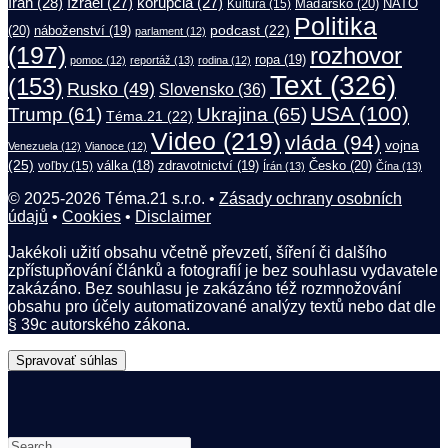
Irán
(28)
Izrael
(27)
korupcia
(27)
Maďarsko
(20)
NATO
Kultura
(15)
Politika
(20)
náboženství
(19)
podcast
(22)
parlament
(12)
(197)
rozhovor
ropa
(19)
pomoc
(12)
reportáž
(13)
rodina
(12)
Text
(326)
(153)
Rusko
(49)
Slovensko
(36)
USA
(100)
Trump
(61)
Ukrajina
(65)
Téma.21
(22)
Video
(219)
vláda
(94)
vojna
Venezuela
(12)
Vianoce
(12)
(25)
válka
(18)
zdravotnictví
(19)
Česko
(20)
voľby
(15)
Írán
(13)
Čína
(13)
© 2025-2026 Téma.21 s.r.o. •
Zásady ochrany osobních
údajů
•
Cookies
•
Disclaimer
Jakékoli užití obsahu včetně převzetí, šíření či dalšího
zpřístupňování článků a fotografií je bez souhlasu vydavatele
zakázáno. Bez souhlasu je zakázáno též rozmnožování
obsahu pro účely automatizované analýzy textů nebo dat dle
§ 39c autorského zákona.
Spravovať súhlas