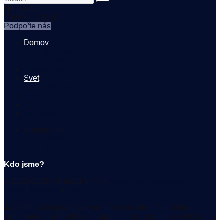
No Result
View All Result
Podpořte nás
Domov
Slovensko
Česko
Ekonomika
Svet
Ukrajina
Spoločnosť
#podrobne
Němý vůl
Slovenčina
Čeština
Slovenčina
Kdo jsme?
© 2025-2026 Téma.21 s.r.o. •
Zásady ochrany osobních
údajů
•
Cookies
•
Disclaimer
Jakékoli užití obsahu včetně převzetí, šíření či dalšího
zpřístupňování článků a fotografií je bez souhlasu vydavatele