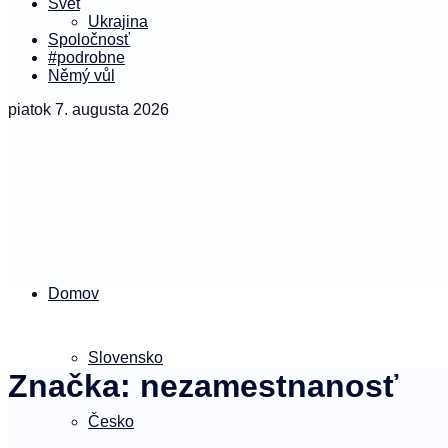
Svet
Ukrajina
Spoločnosť
#podrobne
Němý vůl
piatok 7. augusta 2026
Domov
Slovensko
Značka:
nezamestnanosť
Česko