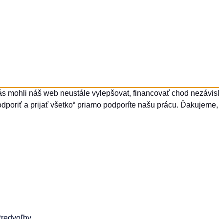
ás mohli náš web neustále vylepšovat, financovať chod nezávisle
dporiť a prijať všetko“ priamo podporíte našu prácu. Ďakujeme, 
redvoľby