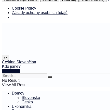
Cookie Policy
Zásady ochrany osobních údajů
sk
Čeština
Slovenčina
Kdo jsme?
🤍 Darujte
No Result
View All Result
Domov
Slovensko
Česko
Ekonomika