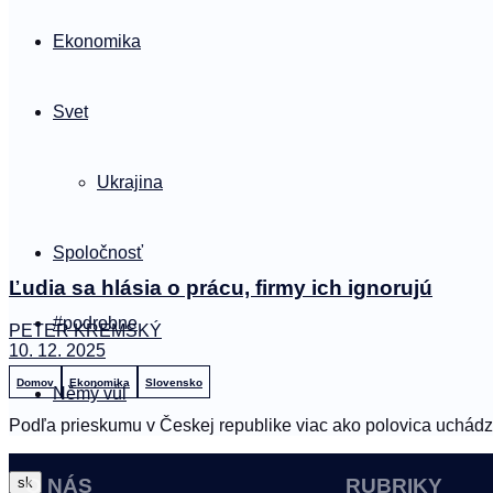
Ekonomika
Svet
Ukrajina
Spoločnosť
Ľudia sa hlásia o prácu, firmy ich ignorujú
#podrobne
PETER KREMSKÝ
10. 12. 2025
Domov
Ekonomika
Slovensko
Němý vůl
Podľa prieskumu v Českej republike viac ako polovica uchádz
sk
O NÁS
RUBRIKY