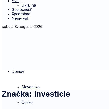
Svet
Ukrajina
Spoločnosť
#podrobne
Němý vůl
sobota 8. augusta 2026
Domov
Slovensko
Značka:
investície
Česko