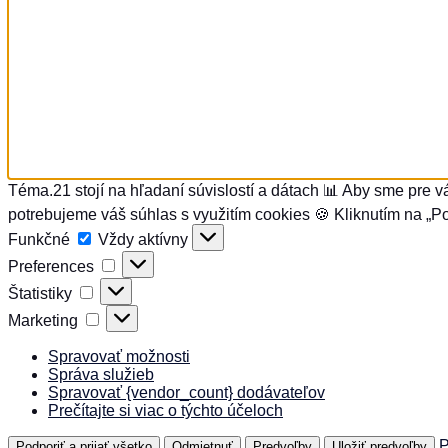
Téma.21 stojí na hľadaní súvislostí a dátach 📊 Aby sme pre v
potrebujeme váš súhlas s využitím cookies 🍪 Kliknutím na „Po
Funkčné
Funkčné
Vždy aktívny
Preferences
Preferences
Štatistiky
Štatistiky
Marketing
Marketing
Spravovať možnosti
Správa služieb
Spravovať {vendor_count} dodávateľov
Prečítajte si viac o týchto účeloch
P
Podporiť a prijať všetko
Odmietnuť
Predvoľby
Uložiť predvoľby