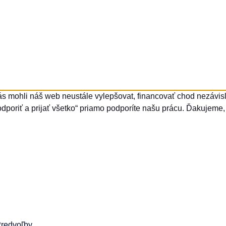
ás mohli náš web neustále vylepšovat, financovať chod nezávisle
dporiť a prijať všetko“ priamo podporíte našu prácu. Ďakujeme, 
redvoľby