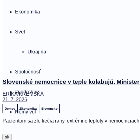
Ekonomika
Svet
Ukrajina
Spoločnosť
Slovenské nemocnice v teple kolabujú. Minister 
#podrobne
ERIKA KREMSKÁ
21. 7. 2026
Domov
Ekonomika
Slovensko
Němý vůl
Pacientom sa zle liečia rany, extrémne teploty v nemocniciach 
sk