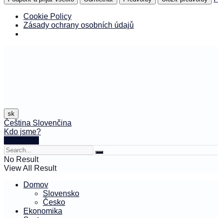
Cookie Policy
Zásady ochrany osobních údajů
sk
Čeština
Slovenčina
Kdo jsme?
🤍 Darujte
No Result
View All Result
Domov
Slovensko
Česko
Ekonomika