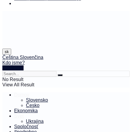
sk
Čeština
Slovenčina
Kdo jsme?
🤍 Darujte
No Result
View All Result
Domov
Slovensko
Česko
Ekonomika
Svet
Ukrajina
Spoločnosť
#podrobne