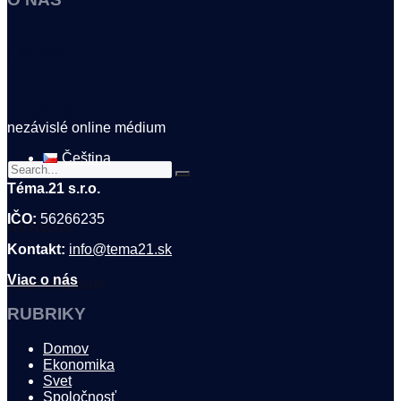
Kdo jsme?
🤍 Darujte
nezávislé online médium
Čeština
Téma.21 s.r.o.
IČO:
56266235
No Result
Kontakt:
info@tema21.sk
Viac o nás
View All Result
RUBRIKY
Domov
Ekonomika
Svet
Spoločnosť