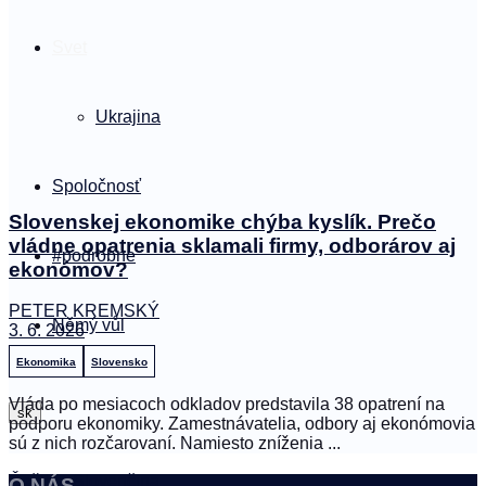
Svet
Ukrajina
Spoločnosť
Slovenskej ekonomike chýba kyslík. Prečo
vládne opatrenia sklamali firmy, odborárov aj
#podrobne
ekonómov?
PETER KREMSKÝ
Němý vůl
3. 6. 2026
Ekonomika
Slovensko
Vláda po mesiacoch odkladov predstavila 38 opatrení na
sk
podporu ekonomiky. Zamestnávatelia, odbory aj ekonómovia
sú z nich rozčarovaní. Namiesto zníženia ...
Čeština
Slovenčina
O NÁS