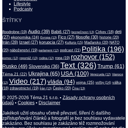
Lifestyle
Podcasty
ŠTÍTKY
Audio
(39)
Babiš
(27)
deti
#podrobne
(19)
Církev
(18)
bezpečnost
(13)
filosofie
(30)
(27)
ekonomika
(24)
Fico
(27)
historie
(20)
Evropa
(13)
Irán
(28)
Izrael
(27)
korupcia
(27)
Maďarsko
(20)
NATO
Kultura
(15)
Politika
(196)
(20)
náboženství
(19)
podcast
(21)
parlament
(12)
rozhovor
(152)
ropa
(19)
pomoc
(12)
reportáž
(13)
rodina
(12)
Text
(326)
Trump
(61)
Rusko
(49)
Slovensko
(36)
USA
(100)
Ukrajina
(65)
Téma.21
(22)
Venezuela
(12)
Vianoce
Video
(217)
vláda
(94)
vojna
(25)
válka
(12)
voľby
(14)
(18)
zdravotnictví
(19)
Česko
(20)
Írán
(13)
Čína
(13)
© 2025-2026 Téma.21 s.r.o. •
Zásady ochrany osobních
údajů
•
Cookies
•
Disclaimer
Jakékoli užití obsahu včetně převzetí, šíření či dalšího
zpřístupňování článků a fotografií je bez souhlasu vydavatele
zakázáno. Bez souhlasu je zakázáno též rozmnožování