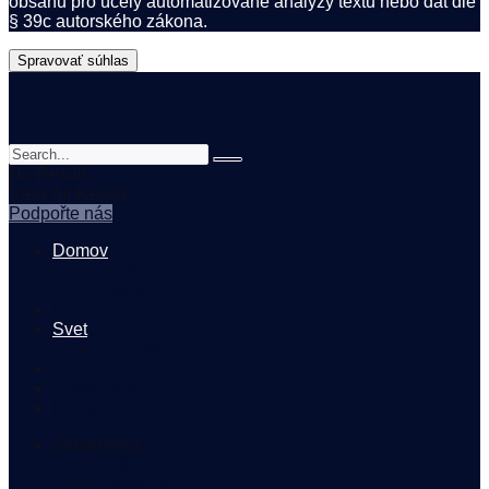
obsahu pro účely automatizované analýzy textů nebo dat dle
§ 39c autorského zákona.
Spravovať súhlas
No Result
View All Result
Podpořte nás
Domov
Slovensko
Česko
Ekonomika
Svet
Ukrajina
Spoločnosť
#podrobne
Němý vůl
Slovenčina
Čeština
Slovenčina