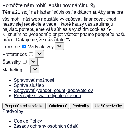
Pomôžte nám robiť lepšiu novinárčinu 🗞️
Téma.21 stojí na hľadaní súvislostí a dátach 📊 Aby sme pre
vás mohli náš web neustále vylepšovat, financovať chod
nezávislej redakcie a vedeli, ktoré kauzy vás zaujímajú
najviac, potrebujeme váš súhlas s využitím cookies 🍪
Kliknutím na „Podporiť a prijať všetko“ priamo podporíte našu
prácu. Ďakujeme, že nás čítate 🤝
Funkčné
Funkčné
Vždy aktívny
Preferences
Preferences
Štatistiky
Štatistiky
Marketing
Marketing
Spravovať možnosti
Správa služieb
Spravovať {vendor_count} dodávateľov
Prečítajte si viac o týchto účeloch
Podporiť a prijať všetko
Odmietnuť
Predvoľby
Uložiť predvoľby
Predvoľby
Cookie Policy
Zásady ochrany osobních údajů