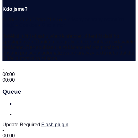
Kdo jsme?
© 2025-2026 Téma.21 s.r.o. •
Zásady ochrany osobních
údajů
•
Cookies
•
Disclaimer
Jakékoli užití obsahu včetně převzetí, šíření či dalšího
zpřístupňování článků a fotografií je bez souhlasu vydavatele
zakázáno. Bez souhlasu je zakázáno též rozmnožování
obsahu pro účely automatizované analýzy textů nebo dat dle
§ 39c autorského zákona.
-
00:00
00:00
Queue
Update Required
Flash plugin
-
00:00