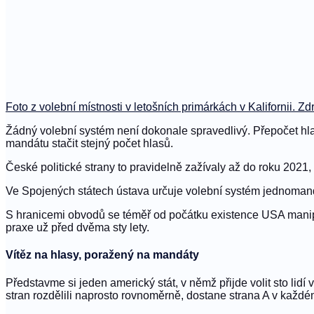
Foto z volební místnosti v letošních primárkách v Kalifornii. Zd
Žádný volební systém není dokonale spravedlivý. Přepočet hla
mandátu stačit stejný počet hlasů.
České politické strany to pravidelně zažívaly až do roku 2021
Ve Spojených státech ústava určuje volební systém jednomand
S hranicemi obvodů se téměř od počátku existence USA manipul
praxe už před dvěma sty lety.
Vítěz na hlasy, poražený na mandáty
Představme si jeden americký stát, v němž přijde volit sto lidí
stran rozdělili naprosto rovnoměrně, dostane strana A v každé