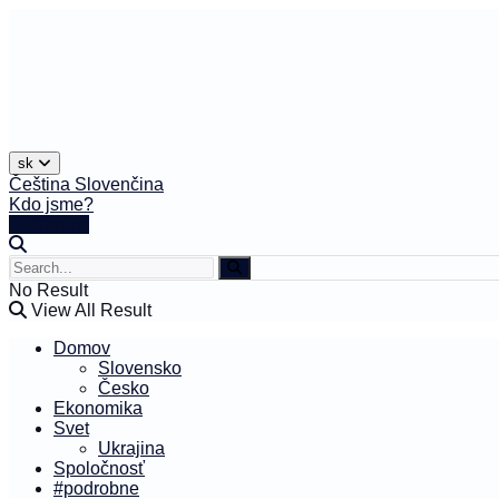
sk
Čeština
Slovenčina
Kdo jsme?
🤍 Darujte
No Result
View All Result
Domov
Slovensko
Česko
Ekonomika
Svet
Ukrajina
Spoločnosť
#podrobne