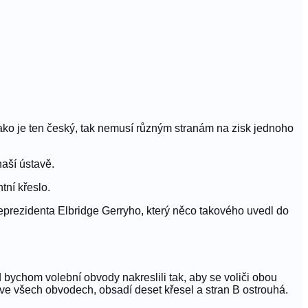
jako je ten český, tak nemusí různým stranám na zisk jednoho
naší ústavě.
tní křeslo.
eprezidenta Elbridge Gerryho, který něco takového uvedl do
d bychom volební obvody nakreslili tak, aby se voliči obou
 ve všech obvodech, obsadí deset křesel a stran B ostrouhá.