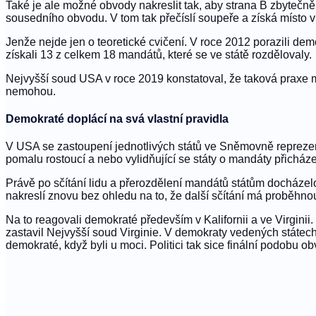
Také je ale možné obvody nakreslit tak, aby strana B zbytečně
sousedního obvodu. V tom tak přečíslí soupeře a získá místo v
Jenže nejde jen o teoretické cvičení. V roce 2012 porazili d
získali 13 z celkem 18 mandátů, které se ve státě rozdělovaly.
Nejvyšší soud USA v roce 2019 konstatoval, že taková praxe mů
nemohou.
Demokraté doplácí na svá vlastní pravidla
V USA se zastoupení jednotlivých států ve Sněmovně reprezenta
pomalu rostoucí a nebo vylidňující se státy o mandáty přicháze
Právě po sčítání lidu a přerozdělení mandátů státům docházelo
nakreslí znovu bez ohledu na to, že další sčítání má proběhnout
Na to reagovali demokraté především v Kalifornii a ve Virginii
zastavil Nejvyšší soud Virginie. V demokraty vedených státech 
demokraté, když byli u moci. Politici tak sice finální podobu 