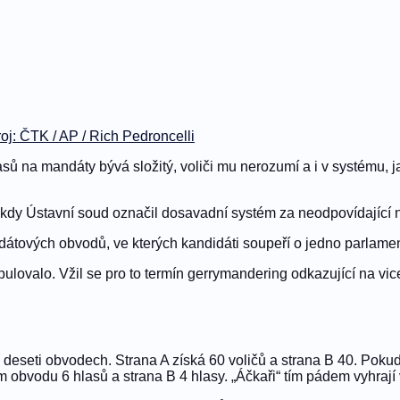
roj: ČTK / AP / Rich Pedroncelli
sů na mandáty bývá složitý, voliči mu nerozumí a i v systému, 
, kdy Ústavní soud označil dosavadní systém za neodpovídající 
átových obvodů, ve kterých kandidáti soupeří o jedno parlamen
ovalo. Vžil se pro to termín gerrymandering odkazující na vic
 v deseti obvodech. Strana A získá 60 voličů a strana B 40. Poku
m obvodu 6 hlasů a strana B 4 hlasy. „Áčkaři“ tím pádem vyhrají