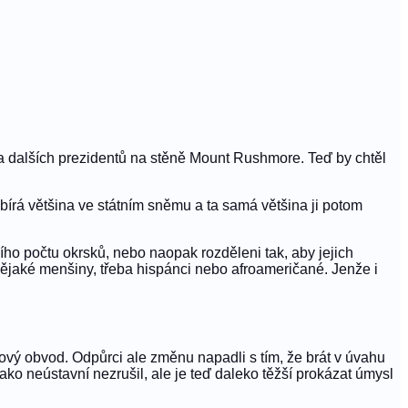
ika dalších prezidentů na stěně Mount Rushmore. Teď by chtěl
bírá většina ve státním sněmu a ta samá většina ji potom
ího počtu okrsků, nebo naopak rozděleni tak, aby jejich
 nějaké menšiny, třeba hispánci nebo afroameričané. Jenže i
nový obvod. Odpůrci ale změnu napadli s tím, že brát v úvahu
ako neústavní nezrušil, ale je teď daleko těžší prokázat úmysl