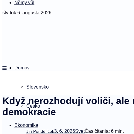
Němý vůl
štvrtok 6. augusta 2026
Domov
Slovensko
Když nerozhodují voliči, ale
Česko
demokracie
Ekonomika
3. 6. 2026
Svet
Čas čítania: 6 min.
Jiří Pondělíček