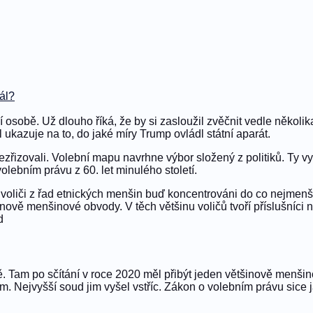
rál?
 osobě. Už dlouho říká, že by si zasloužil zvěčnit vedle někol
kazuje na to, do jaké míry Trump ovládl státní aparát.
řizovali. Volební mapu navrhne výbor složený z politiků. Ty vy
olebním právu z 60. let minulého století.
i voliči z řad etnických menšin buď koncentrováni do co nejmenš
inově menšinové obvody. V těch většinu voličů tvoří příslušníci
d
ně. Tam po sčítání v roce 2020 měl přibýt jeden většinově menši
. Nejvyšší soud jim vyšel vstříc. Zákon o volebním právu sice j