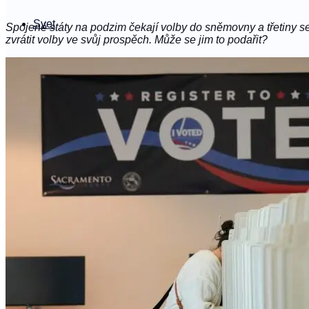
Svet
Spojené státy na podzim čekají volby do sněmovny a třetiny s
zvrátit volby ve svůj prospěch. Může se jim to podařit?
Ukrajina
Spoločnosť
#podrobne
Němý vůl
sk
Čeština
Slovenčina