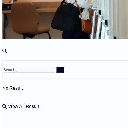
Kdo jsme?
🤍 Darujte
No Result
View All Result