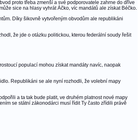
Obvod proto třeba zmenší a své podporovatele zahrne do dříve
může sice na hlasy vyhrát Áčko, víc mandátů ale získat Béčko.
centům. Díky šikovně vytvořeným obvodům ale republikáni
dl, že jde o otázku politickou, kterou federální soudy řešit
i rostoucí populací mohou získat mandáty navíc, naopak
idlo. Republikáni se ale nyní rozhodli, že volební mapy
dpořili a ta tak bude platit, ve druhém platnost nové mapy
ím se státní zákonodárci musí řídit Ty často zřídili právě