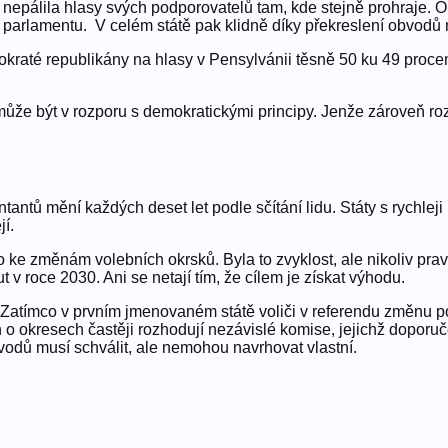
 nepálila hlasy svých podporovatelů tam, kde stejně prohraje. 
 parlamentu. V celém státě pak klidně díky překreslení obvodů 
emokraté republikány na hlasy v Pensylvánii těsně 50 ku 49 pro
že být v rozporu s demokratickými principy. Jenže zároveň rozho
ntů mění každých deset let podle sčítání lidu. Státy s rychlej
jí.
 ke změnám volebních okrsků. Byla to zvyklost, ale nikoliv prav
 v roce 2030. Ani se netají tím, že cílem je získat výhodu.
. Zatímco v prvním jmenovaném státě voliči v referendu změnu po
o okresech častěji rozhodují nezávislé komise, jejichž doporučen
obvodů musí schválit, ale nemohou navrhovat vlastní.