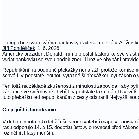
Trump chce svou tvář na bankovky i vytesat do skály. Ať žije k
Jiří Pondělíček
1. 6. 2026
Americký prezident Donald Trump proslul láskou ke své vlastní
vydat bankovku se svou podobiznou. Hrozivé ohýbání pravidel u
Republikáni na podobné překážky nenaráží, protože komise nez
schválí. V podstatě jedinou výraznější překážkou byl zákon o v
Ten totiž na základě zkušeností z minulosti zapovídal, aby byl
zástupce ve sněmovně chyběl. V podstatě tak chránil tzv. větš
tuto překážku teď republikánům z cesty odstranil Nejvyšší sou
Co je ještě demokracie
V dubnu tohoto roku totiž řešil spor o volební mapu v Louisia
rasu odporuje 14. a 15. dodatku ústavy o rovnosti před zákonem
rozmělnit hlasy menšin.