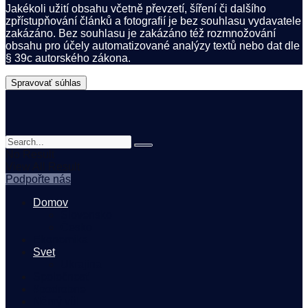
Jakékoli užití obsahu včetně převzetí, šíření či dalšího
zpřístupňování článků a fotografií je bez souhlasu vydavatele
zakázáno. Bez souhlasu je zakázáno též rozmnožování
obsahu pro účely automatizované analýzy textů nebo dat dle
§ 39c autorského zákona.
Spravovať súhlas
No Result
View All Result
Podpořte nás
Domov
Slovensko
Česko
Ekonomika
Svet
Ukrajina
Spoločnosť
#podrobne
Němý vůl