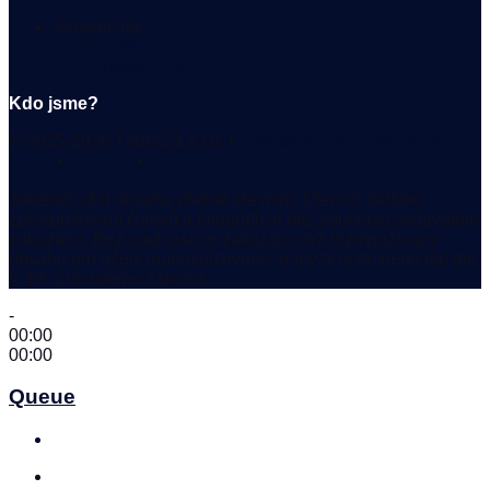
Slovenčina
Čeština
Slovenčina
Kdo jsme?
© 2025-2026 Téma.21 s.r.o. •
Zásady ochrany osobních
údajů
•
Cookies
•
Disclaimer
Jakékoli užití obsahu včetně převzetí, šíření či dalšího
zpřístupňování článků a fotografií je bez souhlasu vydavatele
zakázáno. Bez souhlasu je zakázáno též rozmnožování
obsahu pro účely automatizované analýzy textů nebo dat dle
§ 39c autorského zákona.
-
00:00
00:00
Queue