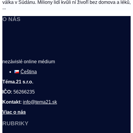
válka v Súdánu. Miliony lidí kvůli ní živoří bez domova a léků,
...
O NÁS
nezávislé online médium
Čeština
Téma.21 s.r.o.
IČO:
56266235
Kontakt:
info@tema21.sk
Viac o nás
RUBRIKY