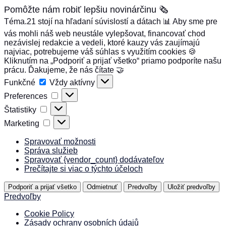
Pomôžte nám robiť lepšiu novinárčinu 🗞️
Téma.21 stojí na hľadaní súvislostí a dátach 📊 Aby sme pre
vás mohli náš web neustále vylepšovat, financovať chod
nezávislej redakcie a vedeli, ktoré kauzy vás zaujímajú
najviac, potrebujeme váš súhlas s využitím cookies 🍪
Kliknutím na „Podporiť a prijať všetko“ priamo podporíte našu
prácu. Ďakujeme, že nás čítate 🤝
Funkčné
Funkčné
Vždy aktívny
Preferences
Preferences
Štatistiky
Štatistiky
Marketing
Marketing
Spravovať možnosti
Správa služieb
Spravovať {vendor_count} dodávateľov
Prečítajte si viac o týchto účeloch
Podporiť a prijať všetko
Odmietnuť
Predvoľby
Uložiť predvoľby
Predvoľby
Cookie Policy
Zásady ochrany osobních údajů