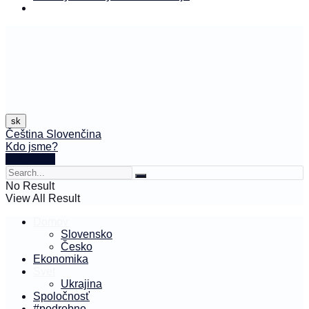
sk
Čeština
Slovenčina
Kdo jsme?
🤍 Darujte
No Result
View All Result
Domov
Slovensko
Česko
Ekonomika
Svet
Ukrajina
Spoločnosť
#podrobne