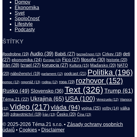
Domov
Ekonomika
Svet
Spoločnosť
Lifestyle
Podcasty
ŠTÍTKY
Audio
(39)
Babiš
(27)
deti
#podrobne
(19)
Církev
(18)
bezpečnost
(13)
filosofie
(30)
(27)
ekonomika
(24)
Fico
(27)
historie
(20)
Evropa
(13)
Irán
(28)
Izrael
(27)
korupcia
(27)
Maďarsko
(20)
NATO
Kultura
(15)
Politika
(196)
(20)
náboženství
(19)
podcast
(21)
parlament
(12)
rozhovor
(152)
ropa
(19)
pomoc
(12)
reportáž
(13)
rodina
(12)
Text
(326)
Trump
(61)
Rusko
(49)
Slovensko
(36)
USA
(100)
Ukrajina
(65)
Téma.21
(22)
Venezuela
(12)
Vianoce
Video
(217)
vláda
(94)
vojna
(25)
válka
(12)
voľby
(14)
(18)
zdravotnictví
(19)
Česko
(20)
Írán
(13)
Čína
(13)
© 2025-2026 Téma.21 s.r.o. •
Zásady ochrany osobních
údajů
•
Cookies
•
Disclaimer