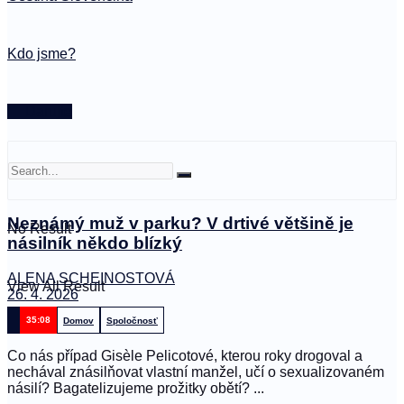
Kdo jsme?
🤍 Darujte
Neznámý muž v parku? V drtivé většině je
No Result
násilník někdo blízký
ALENA SCHEINOSTOVÁ
View All Result
26. 4. 2026
35:08
Domov
Spoločnosť
Co nás případ Gisèle Pelicotové, kterou roky drogoval a
nechával znásilňovat vlastní manžel, učí o sexualizovaném
násilí? Bagatelizujeme prožitky obětí? ...