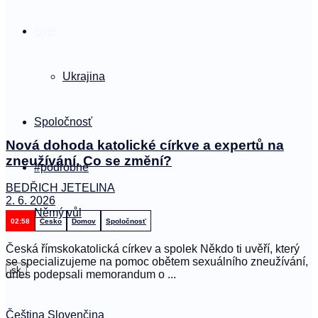
Svet
Ukrajina
Spoločnosť
Nová dohoda katolické církve a expertů na
zneužívání. Co se změní?
#podrobne
BEDŘICH JETELINA
2. 6. 2026
Němý vůl
02:58
Česko
Domov
Spoločnosť
Česká římskokatolická církev a spolek Někdo ti uvěří, který
se specializujeme na pomoc obětem sexuálního zneužívání,
sk
dnes podepsali memorandum o ...
Čeština
Slovenčina