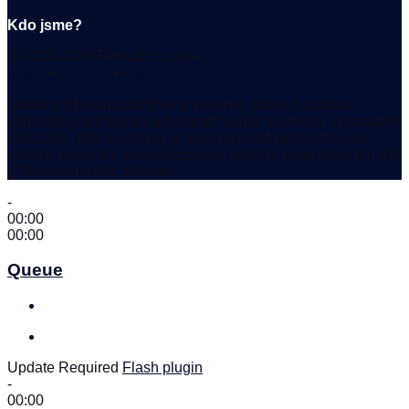
Kdo jsme?
© 2025-2026 Téma.21 s.r.o. •
Zásady ochrany osobních
údajů
•
Cookies
•
Disclaimer
Jakékoli užití obsahu včetně převzetí, šíření či dalšího
zpřístupňování článků a fotografií je bez souhlasu vydavatele
zakázáno. Bez souhlasu je zakázáno též rozmnožování
obsahu pro účely automatizované analýzy textů nebo dat dle
§ 39c autorského zákona.
-
00:00
00:00
Queue
Update Required
Flash plugin
-
00:00