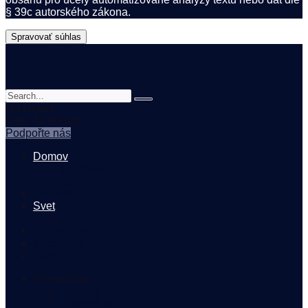
§ 39c autorského zákona.
Spravovať súhlas
No Result
View All Result
Podpořte nás
Domov
Slovensko
Česko
Ekonomika
Svet
Ukrajina
Spoločnosť
#podrobne
Němý vůl
Slovenčina
Čeština
Slovenčina