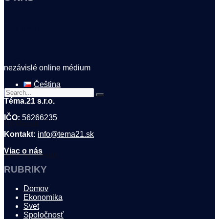
Kdo jsme?
🤍 Darujte
nezávislé online médium
Čeština
Téma.21 s.r.o.
IČO:
56266235
No Result
Kontakt:
info@tema21.sk
Viac o nás
View All Result
RUBRIKY
Domov
Ekonomika
Svet
Spoločnosť