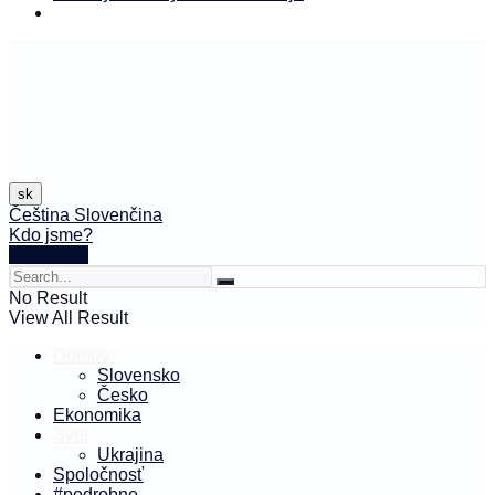
sk
Čeština
Slovenčina
Kdo jsme?
🤍 Darujte
No Result
View All Result
Domov
Slovensko
Česko
Ekonomika
Svet
Ukrajina
Spoločnosť
#podrobne