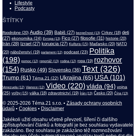
Lifestyle
Podcasty
ŠTÍTKY
Audio
(39)
Babiš
(27)
deti
#podrobne
(20)
Církev
(18)
bezpečnost
(13)
filosofie
(31)
(27)
ekonomika
(24)
Fico
(27)
historie
(20)
Evropa
(13)
Irán
(28)
Izrael
(27)
korupcia
(27)
Maďarsko
(20)
NATO
Kultura
(15)
Politika
podcast
(23)
(20)
náboženství
(19)
parlament
(12)
(198)
rozhovor
ropa
(19)
pomoc
(12)
reportáž
(13)
rodina
(12)
Text
(326)
(154)
Rusko
(49)
Slovensko
(36)
USA
(101)
Trump
(61)
Ukrajina
(65)
Téma.21
(22)
Video
(220)
vláda
(94)
vojna
Venezuela
(12)
Vianoce
(12)
(25)
válka
(18)
zdravotnictví
(19)
Česko
(20)
voľby
(15)
Írán
(13)
Čína
(13)
© 2025-2026 Téma.21 s.r.o. •
Zásady ochrany osobních
údajů
•
Cookies
•
Disclaimer
Jakékoli užití obsahu včetně převzetí, šíření či dalšího
zpřístupňování článků a fotografií je bez souhlasu vydavatele
zakázáno. Bez souhlasu je zakázáno též rozmnožování
obsahu pro účely automatizované analýzy textů nebo dat dle