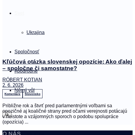
Svet
Ukrajina
Spoločnosť
Kľúčová otázka slovenskej opozície: Ako ďalej
– spoločne či samostatne?
#podrobne
RÓBERT KOTIAN
2. 6. 2026
Němý vůl
Komentáre
Slovensko
Približne rok a štvrť pred parlamentnými voľbami sa
opozičné aj koaličné strany pred očami verejnosti potácajú
sk
v neistote a vzájomných sporoch o podobu spolupráce
(opozícia) ...
O NÁS
Čeština
Slovenčina