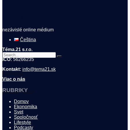
Kdo jsme?
nezávislé online médium
🤍 Darujte
Čeština
Téma.21 s.r.o.
IČO:
56266235
Kontakt:
info@tema21.sk
No Result
Viac o nás
RUBRIKY
View All Result
Domov
Ekonomika
Svet
Spoločnosť
Lifestyle
Podcasty