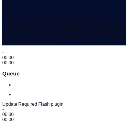
© 2025-2026 Téma.21 s.r.o. •
Zásady ochrany osobních
údajů
•
Cookies
•
Disclaimer
Jakékoli užití obsahu včetně převzetí, šíření či dalšího
zpřístupňování článků a fotografií je bez souhlasu vydavatele
zakázáno. Bez souhlasu je zakázáno též rozmnožování
obsahu pro účely automatizované analýzy textů nebo dat dle
§ 39c autorského zákona.
-
00:00
00:00
Queue
Update Required
Flash plugin
-
00:00
00:00