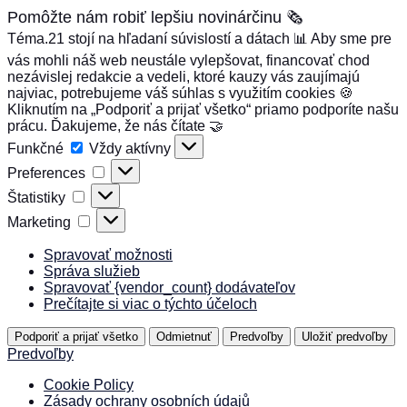
Pomôžte nám robiť lepšiu novinárčinu 🗞️
Téma.21 stojí na hľadaní súvislostí a dátach 📊 Aby sme pre
vás mohli náš web neustále vylepšovat, financovať chod
nezávislej redakcie a vedeli, ktoré kauzy vás zaujímajú
najviac, potrebujeme váš súhlas s využitím cookies 🍪
Kliknutím na „Podporiť a prijať všetko“ priamo podporíte našu
prácu. Ďakujeme, že nás čítate 🤝
Funkčné
Funkčné
Vždy aktívny
Preferences
Preferences
Štatistiky
Štatistiky
Marketing
Marketing
Spravovať možnosti
Správa služieb
Spravovať {vendor_count} dodávateľov
Prečítajte si viac o týchto účeloch
Podporiť a prijať všetko
Odmietnuť
Predvoľby
Uložiť predvoľby
Predvoľby
Cookie Policy
Zásady ochrany osobních údajů