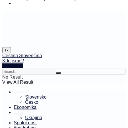
sk
Čeština
Slovenčina
Kdo jsme?
🤍 Darujte
No Result
View All Result
Domov
Slovensko
Česko
Ekonomika
Svet
Ukrajina
Spoločnosť
#podrobne