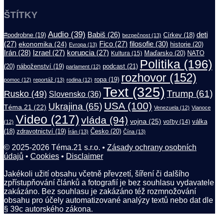
ŠTÍTKY
Audio
(39)
Babiš
(26)
deti
#podrobne
(19)
Církev
(18)
bezpečnost
(13)
filosofie
(30)
(27)
ekonomika
(24)
Fico
(27)
historie
(20)
Evropa
(13)
Irán
(28)
Izrael
(27)
korupcia
(27)
Maďarsko
(20)
NATO
Kultura
(15)
Politika
(196)
(20)
náboženství
(19)
podcast
(21)
parlament
(12)
rozhovor
(152)
ropa
(19)
pomoc
(12)
reportáž
(13)
rodina
(12)
Text
(325)
Trump
(61)
Rusko
(49)
Slovensko
(36)
USA
(100)
Ukrajina
(65)
Téma.21
(22)
Venezuela
(12)
Vianoce
Video
(217)
vláda
(94)
vojna
(25)
válka
(12)
voľby
(14)
(18)
zdravotnictví
(19)
Česko
(20)
Írán
(13)
Čína
(13)
© 2025-2026 Téma.21 s.r.o. •
Zásady ochrany osobních
údajů
•
Cookies
•
Disclaimer
Jakékoli užití obsahu včetně převzetí, šíření či dalšího
zpřístupňování článků a fotografií je bez souhlasu vydavatele
zakázáno. Bez souhlasu je zakázáno též rozmnožování
obsahu pro účely automatizované analýzy textů nebo dat dle
§ 39c autorského zákona.