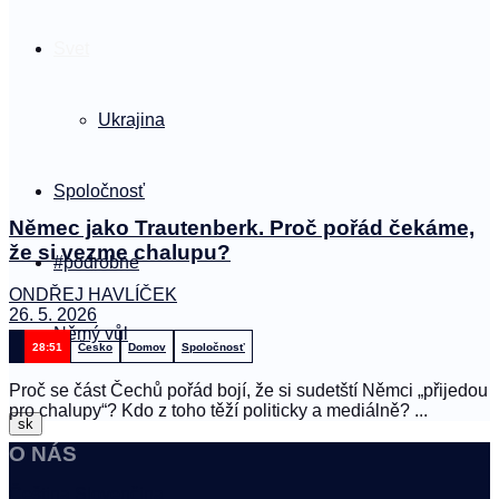
Svet
Ukrajina
Spoločnosť
Němec jako Trautenberk. Proč pořád čekáme,
že si vezme chalupu?
#podrobne
ONDŘEJ HAVLÍČEK
26. 5. 2026
Němý vůl
28:51
Česko
Domov
Spoločnosť
Proč se část Čechů pořád bojí, že si sudetští Němci „přijedou
pro chalupy“? Kdo z toho těží politicky a mediálně? ...
sk
O NÁS
Čeština
Slovenčina