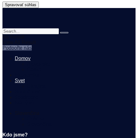
Spravovať súhlas
No Result
View All Result
Podpořte nás
Domov
Slovensko
Česko
Ekonomika
Svet
Ukrajina
Spoločnosť
#podrobne
Němý vůl
Slovenčina
Čeština
Slovenčina
Kdo jsme?