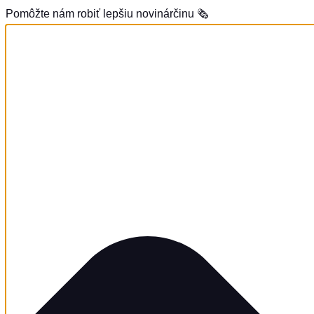
Pomôžte nám robiť lepšiu novinárčinu 🗞️