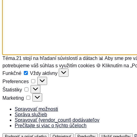
Téma.21 stojí na hľadaní súvislostí a dátach 📊 Aby sme pre v
potrebujeme váš súhlas s využitím cookies 🍪 Kliknutím na „Po
Funkčné
Funkčné
Vždy aktívny
Preferences
Preferences
Štatistiky
Štatistiky
Marketing
Marketing
Spravovať možnosti
Správa služieb
Spravovať {vendor_count} dodávateľov
Prečítajte si viac o týchto účeloch
P
Podporiť a prijať všetko
Odmietnuť
Predvoľby
Uložiť predvoľby