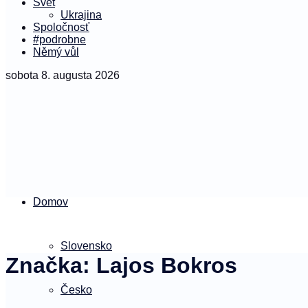
Svet
Ukrajina
Spoločnosť
#podrobne
Němý vůl
sobota 8. augusta 2026
Domov
Slovensko
Značka:
Lajos Bokros
Česko