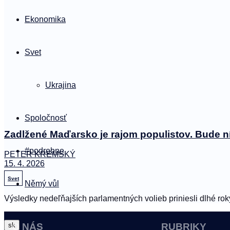
Ekonomika
Svet
Ukrajina
Spoločnosť
Zadlžené Maďarsko je rajom populistov. Bude n
#podrobne
PETER KREMSKÝ
15. 4. 2026
Svet
Němý vůl
Výsledky nedeľňajších parlamentných volieb priniesli dlhé rok
sk
O NÁS
RUBRIKY