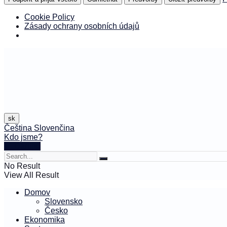
Cookie Policy
Zásady ochrany osobních údajů
sk
Čeština
Slovenčina
Kdo jsme?
🤍 Darujte
No Result
View All Result
Domov
Slovensko
Česko
Ekonomika