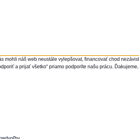
ás mohli náš web neustále vylepšovat, financovať chod nezávisle
dporiť a prijať všetko“ priamo podporíte našu prácu. Ďakujeme, 
redvoľby