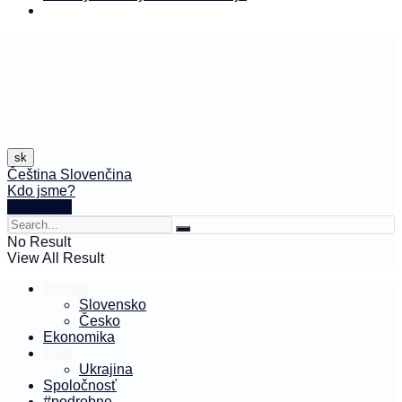
sk
Čeština
Slovenčina
Kdo jsme?
🤍 Darujte
No Result
View All Result
Domov
Slovensko
Česko
Ekonomika
Svet
Ukrajina
Spoločnosť
#podrobne