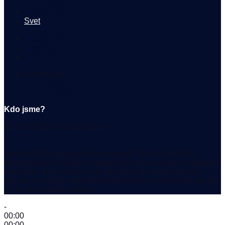
Česko
Ekonomika
Svet
Ukrajina
Spoločnosť
#podrobne
Němý vůl
Slovenčina
Čeština
Slovenčina
Kdo jsme?
© 2025-2026 Téma.21 s.r.o. •
Zásady ochrany osobních
údajů
•
Cookies
•
Disclaimer
Jakékoli užití obsahu včetně převzetí, šíření či dalšího
zpřístupňování článků a fotografií je bez souhlasu vydavatele
zakázáno. Bez souhlasu je zakázáno též rozmnožování
obsahu pro účely automatizované analýzy textů nebo dat dle
§ 39c autorského zákona.
-
00:00
00:00