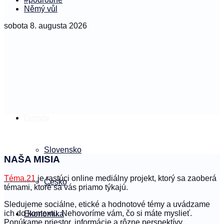
Němý vůl
sobota 8. augusta 2026
Domov
Slovensko
NAŠA MISIA
Téma.21
je rastúci online mediálny projekt, ktorý sa zaoberá
Česko
témami, ktoré sa vás priamo týkajú.
Sledujeme sociálne, etické a hodnotové témy a uvádzame
ich do kontextu. Nehovoríme vám, čo si máte myslieť.
Ekonomika
Ponúkame priestor, informácie a rôzne perspektívy.