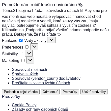
Pomôžte nám robiť lepšiu novinárčinu 🗞️
Téma.21 stojí na hľadaní súvislostí a dátach 📊 Aby sme pre
vás mohli náš web neustále vylepšovat, financovať chod
nezávislej redakcie a vedeli, ktoré kauzy vás zaujímajú
najviac, potrebujeme váš súhlas s využitím cookies 🍪
Kliknutím na „Podporiť a prijať všetko“ priamo podporíte našu
prácu. Ďakujeme, že nás čítate 🤝
Funkčné
Funkčné
Vždy aktívny
Preferences
Preferences
Štatistiky
Štatistiky
Marketing
Marketing
Spravovať možnosti
Správa služieb
Spravovať {vendor_count} dodávateľov
Prečítajte si viac o týchto účeloch
Podporiť a prijať všetko
Odmietnuť
Predvoľby
Uložiť predvoľby
Predvoľby
Cookie Policy
Zásady ochrany osobních údajů