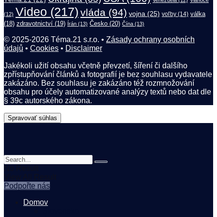
Venezuela
(12)
Vianoce
Video
(217)
vláda
(94)
vojna
(25)
válka
(12)
voľby
(14)
(18)
zdravotnictví
(19)
Česko
(20)
Írán
(13)
Čína
(13)
© 2025-2026 Téma.21 s.r.o. •
Zásady ochrany osobních
údajů
•
Cookies
•
Disclaimer
Jakékoli užití obsahu včetně převzetí, šíření či dalšího
zpřístupňování článků a fotografií je bez souhlasu vydavatele
zakázáno. Bez souhlasu je zakázáno též rozmnožování
obsahu pro účely automatizované analýzy textů nebo dat dle
§ 39c autorského zákona.
Spravovať súhlas
No Result
View All Result
Podpořte nás
Domov
Slovensko