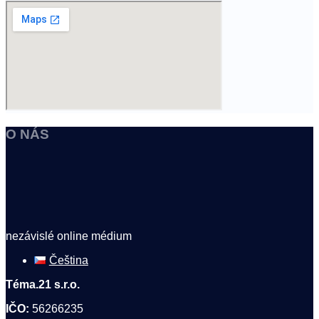
O NÁS
nezávislé online médium
Čeština
Téma.21 s.r.o.
IČO:
56266235