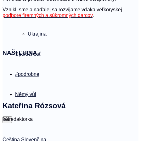
Vznikli sme a naďalej sa rozvíjame vďaka veľkoryskej
Svet
podpore firemných a súkromných darcov
.
Ukrajina
NAŠI ĽUDIA
Spoločnosť
#podrobne
Němý vůl
Kateřina Rózsová
šéfredaktorka
sk
Čeština
Slovenčina