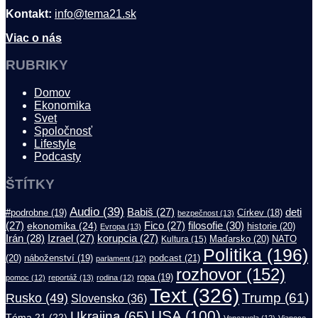
Kontakt:
info@tema21.sk
Viac o nás
RUBRIKY
Domov
Ekonomika
Svet
Spoločnosť
Lifestyle
Podcasty
ŠTÍTKY
Audio
(39)
Babiš
(27)
deti
#podrobne
(19)
Církev
(18)
bezpečnost
(13)
filosofie
(30)
(27)
ekonomika
(24)
Fico
(27)
historie
(20)
Evropa
(13)
Irán
(28)
Izrael
(27)
korupcia
(27)
Maďarsko
(20)
NATO
Kultura
(15)
Politika
(196)
(20)
náboženství
(19)
podcast
(21)
parlament
(12)
rozhovor
(152)
ropa
(19)
pomoc
(12)
reportáž
(13)
rodina
(12)
Text
(326)
Trump
(61)
Rusko
(49)
Slovensko
(36)
USA
(100)
Ukrajina
(65)
Téma.21
(22)