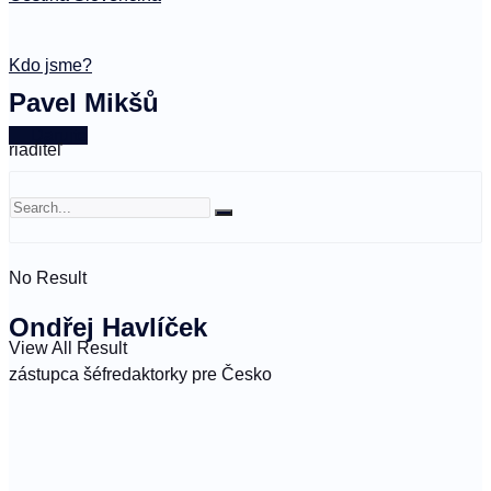
Kdo jsme?
Pavel Mikšů
🤍 Darujte
riaditeľ
No Result
Ondřej Havlíček
View All Result
zástupca šéfredaktorky pre Česko