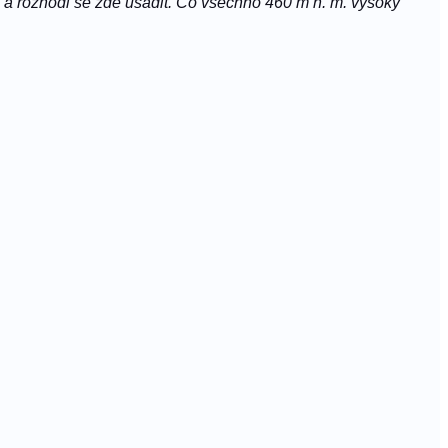
a rozhodl se zde usadit. Co všechno 460 m n. m. vysoký