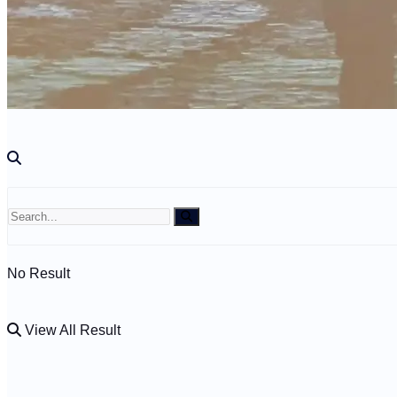
Kdo jsme?
🤍 Darujte
No Result
View All Result