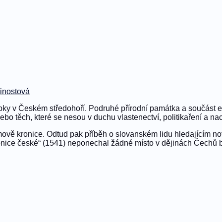
inostová
 sopky v Českém středohoří. Podruhé přírodní památka a součást
bo těch, které se nesou v duchu vlastenectví, politikaření a naci
smově kronice. Odtud pak příběh o slovanském lidu hledajícím n
ronice české“ (1541) neponechal žádné místo v dějinách Čechů b