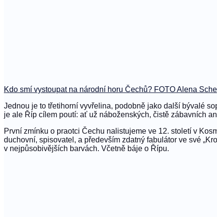
Kdo smí vystoupat na národní horu Čechů? FOTO Alena Sche
Jednou je to třetihorní vyvřelina, podobně jako další bývalé
je ale Říp cílem poutí: ať už náboženských, čistě zábavních ane
První zmínku o praotci Čechu nalistujeme ve 12. století v Ko
duchovní, spisovatel, a především zdatný fabulátor ve své „K
v nejpůsobivějších barvách. Včetně báje o Řípu.