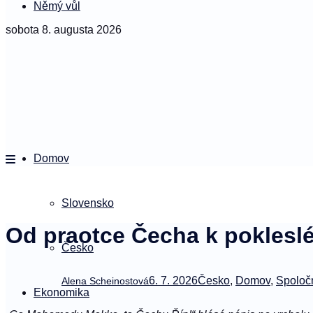
Němý vůl
sobota 8. augusta 2026
Domov
Slovensko
Od praotce Čecha k poklesl
Česko
6. 7. 2026
Česko
,
Domov
,
Spoloč
Alena Scheinostová
Ekonomika