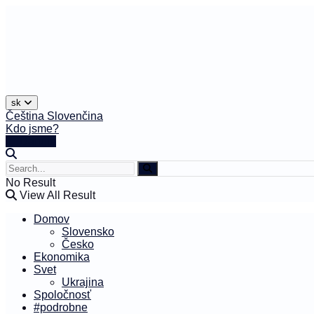
sk
Čeština
Slovenčina
Kdo jsme?
🤍 Darujte
No Result
View All Result
Domov
Slovensko
Česko
Ekonomika
Svet
Ukrajina
Spoločnosť
#podrobne