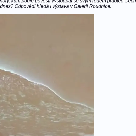
ory, kam podle pověstí vystoupal se svým rodem praotec Čech 
 dnes? Odpovědi hledá i výstava v Galerii Roudnice.