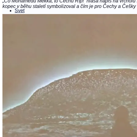
„Co Mohamedu Mekka, to Čechu Říp!“ hlásá nápis na vrcholu h
kopec v běhu staletí symbolizoval a čím je pro Čechy a Češky
Svet
Ukrajina
Spoločnosť
#podrobne
Němý vůl
sk
Čeština
Slovenčina