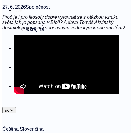
27. 6. 2026
Spoločnosť
Svet
Proč je i pro filosofy dobré vyrovnat se s otázkou vzniku
světa jak je popsaná v Bibli? A dává Tomáš Akvinský
dostatek argumentů současným vědeckým kreacionistům?
Ukrajina
Spoločnosť
#podrobne
Němý vůl
sk
Čeština
Slovenčina