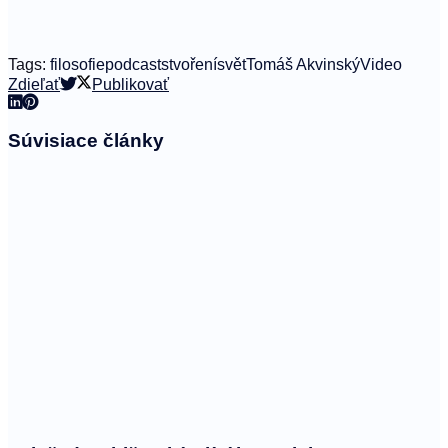
Tags:
filosofie
podcast
stvoření
svět
Tomáš Akvinský
Video
Zdieľať
Publikovať
Súvisiace
články