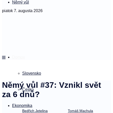
Němý vůl
piatok 7. augusta 2026
Domov
Slovensko
Němý vůl #37: Vznikl svět
Česko
za 6 dnů?
Ekonomika
Bedřich Jetelina
Tomáš Machula