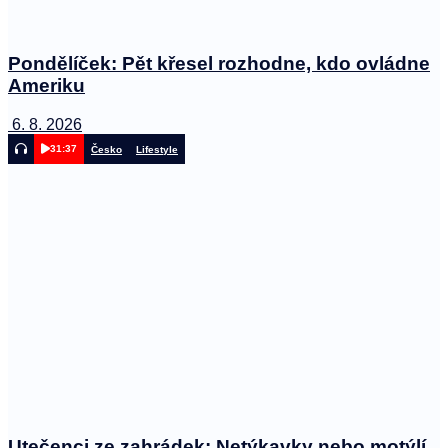
Pondělíček: Pět křesel rozhodne, kdo ovládne
Ameriku
6. 8. 2026
31:37
Česko
Lifestyle
Utečenci ze zahrádek: Netýkavky nebo motýlí