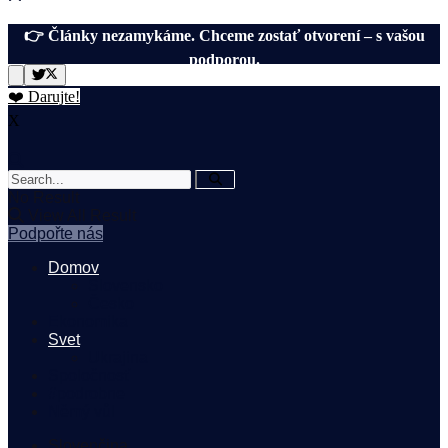
👉 Články nezamykáme. Chceme zostať otvorení – s vašou
podporou.
❤️ Darujte!
X
No Result
View All Result
Podpořte nás
Domov
Slovensko
Česko
Ekonomika
Svet
Ukrajina
Spoločnosť
#podrobne
Němý vůl
Slovenčina