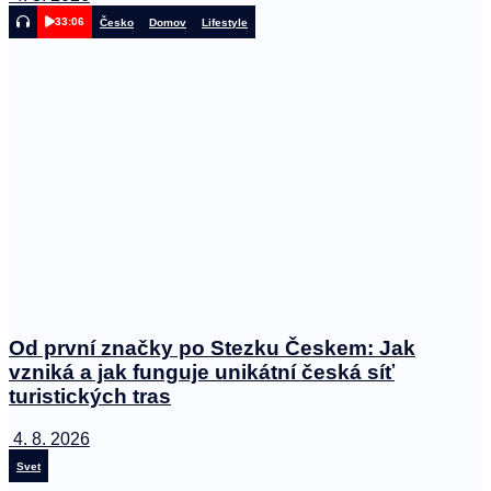
33:06
Česko
Domov
Lifestyle
Od první značky po Stezku Českem: Jak
vzniká a jak funguje unikátní česká síť
turistických tras
4. 8. 2026
Svet