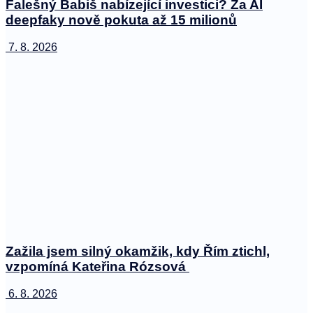
Falešný Babiš nabízející investici? Za AI
deepfaky nově pokuta až 15 milionů
7. 8. 2026
Zažila jsem silný okamžik, kdy Řím ztichl,
vzpomíná Kateřina Rózsová
6. 8. 2026