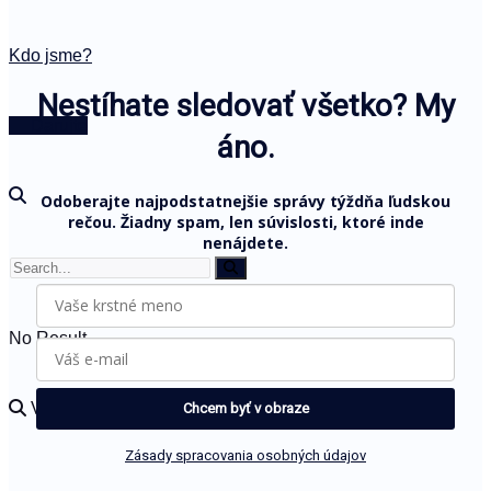
Kdo jsme?
Nestíhate sledovať všetko? My
🤍 Darujte
áno.
Odoberajte najpodstatnejšie správy týždňa ľudskou
rečou. Žiadny spam, len súvislosti, ktoré inde
nenájdete.
No Result
View All Result
Chcem byť v obraze
Zásady spracovania osobných údajov