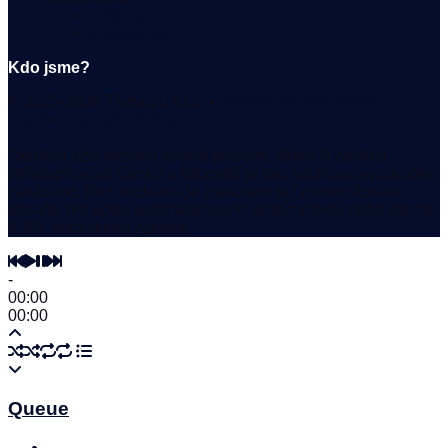
Čeština
Slovenčina
Kdo jsme?
© 2025-2026 Téma.21 s.r.o. •
Zásady ochrany osobních
údajů
•
Cookies
•
Disclaimer
Jakékoli užití obsahu včetně převzetí, šíření či dalšího
zpřístupňování článků a fotografií je bez souhlasu vydavatele
zakázáno. Bez souhlasu je zakázáno též rozmnožování
obsahu pro účely automatizované analýzy textů nebo dat dle
§ 39c autorského zákona.
-
00:00
00:00
Queue