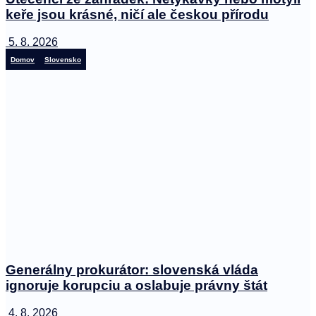
keře jsou krásné, ničí ale českou přírodu
5. 8. 2026
Domov
Slovensko
Generálny prokurátor: slovenská vláda
ignoruje korupciu a oslabuje právny štát
4. 8. 2026