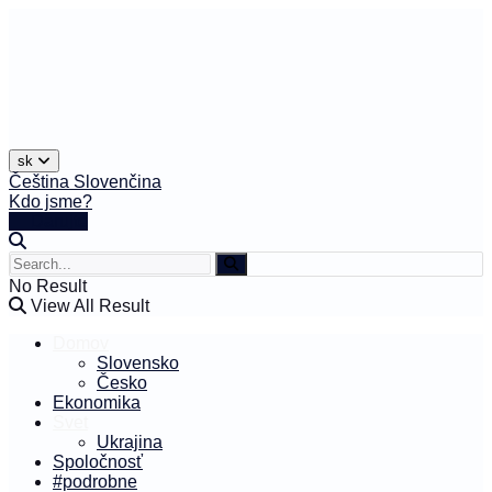
sk
Čeština
Slovenčina
Kdo jsme?
🤍 Darujte
No Result
View All Result
Domov
Slovensko
Česko
Ekonomika
Svet
Ukrajina
Spoločnosť
#podrobne