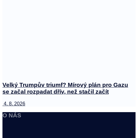
Velký Trumpův triumf? Mírový plán pro Gazu
se začal rozpadat dřív, než stačil začít
4. 8. 2026
O NÁS