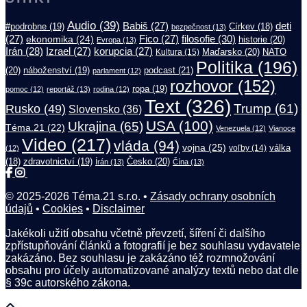
Audio
(39)
Babiš
(27)
deti
#podrobne
(19)
Církev
(18)
bezpečnost
(13)
filosofie
(30)
(27)
ekonomika
(24)
Fico
(27)
historie
(20)
Evropa
(13)
Irán
(28)
Izrael
(27)
korupcia
(27)
Maďarsko
(20)
NATO
Kultura
(15)
Politika
(196)
(20)
náboženství
(19)
podcast
(21)
parlament
(12)
rozhovor
(152)
ropa
(19)
pomoc
(12)
reportáž
(13)
rodina
(12)
Text
(326)
Trump
(61)
Rusko
(49)
Slovensko
(36)
USA
(100)
Ukrajina
(65)
Téma.21
(22)
Venezuela
(12)
Vianoce
Video
(217)
vláda
(94)
vojna
(25)
válka
(12)
voľby
(14)
(18)
zdravotnictví
(19)
Česko
(20)
Írán
(13)
Čína
(13)
© 2025-2026 Téma.21 s.r.o. •
Zásady ochrany osobních
údajů
•
Cookies
•
Disclaimer
Jakékoli užití obsahu včetně převzetí, šíření či dalšího
zpřístupňování článků a fotografií je bez souhlasu vydavatele
zakázáno. Bez souhlasu je zakázáno též rozmnožování
obsahu pro účely automatizované analýzy textů nebo dat dle
§ 39c autorského zákona.