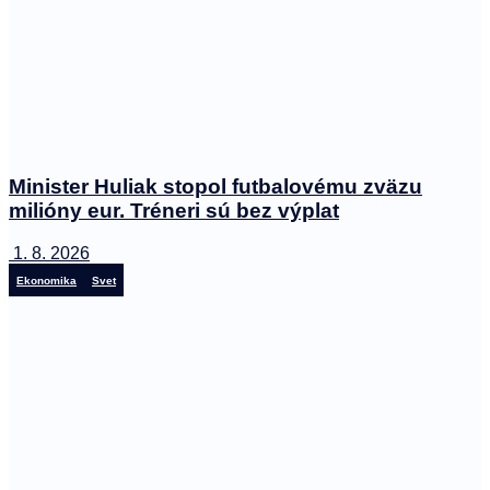
Minister Huliak stopol futbalovému zväzu
milióny eur. Tréneri sú bez výplat
1. 8. 2026
Ekonomika
Svet