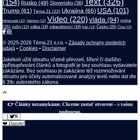
Text
(326)
(154)
Rusko
(49)
Slovensko
(36)
USA
(101)
Trump
(61)
Ukrajina
(65)
Téma.21
(22)
Video
(220)
vláda
(94)
vojna
Venezuela
(12)
Vianoce
(12)
(25)
válka
(18)
zdravotnictví
(19)
Česko
(20)
voľby
(15)
Írán
(13)
Čína
(13)
© 2025-2026 Téma.21 s.r.o. •
Zásady ochrany osobních
údajů
•
Cookies
•
Disclaimer
Jakékoli užití obsahu včetně převzetí, šíření či dalšího
zpřístupňování článků a fotografií je bez souhlasu vydavatele
zakázáno. Bez souhlasu je zakázáno též rozmnožování
obsahu pro účely automatizované analýzy textů nebo dat dle
§ 39c autorského zákona.
👉 Články nezamykáme. Chceme zostať otvorení – s vašou
podporou.
❤️ Darujte!
X