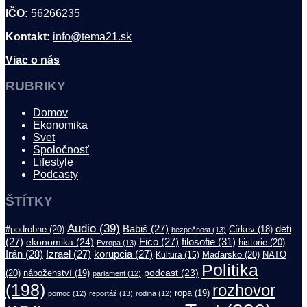
IČO:
56266235
Kontakt:
info@tema21.sk
Viac o nás
RUBRIKY
Domov
Ekonomika
Svet
Spoločnosť
Lifestyle
Podcasty
ŠTÍTKY
Audio
(39)
Babiš
(27)
deti
#podrobne
(20)
Církev
(18)
bezpečnost
(13)
filosofie
(31)
(27)
ekonomika
(24)
Fico
(27)
historie
(20)
Evropa
(13)
Irán
(28)
Izrael
(27)
korupcia
(27)
Maďarsko
(20)
NATO
Kultura
(15)
Politika
podcast
(23)
(20)
náboženství
(19)
parlament
(12)
(198)
rozhovor
ropa
(19)
pomoc
(12)
reportáž
(13)
rodina
(12)