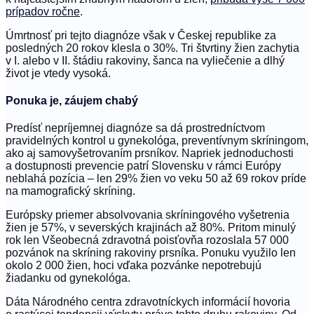
prípadov ročne
.
Úmrtnosť pri tejto diagnóze však v Českej republike za
posledných 20 rokov klesla o 30%. Tri štvrtiny žien zachytia
v I. alebo v II. štádiu rakoviny, šanca na vyliečenie a dlhý
život je vtedy vysoká.
Ponuka je, záujem chabý
Predísť nepríjemnej diagnóze sa dá prostredníctvom
pravidelných kontrol u gynekológa, preventívnym skríningom,
ako aj samovyšetrovaním prsníkov. Napriek jednoduchosti
a dostupnosti prevencie patrí Slovensku v rámci Európy
neblahá pozícia – len 29% žien vo veku 50 až 69 rokov príde
na mamografický skríning.
Európsky priemer absolvovania skríningového vyšetrenia
žien je 57%, v severských krajinách až 80%. Pritom minulý
rok len Všeobecná zdravotná poisťovňa rozoslala 57 000
pozvánok na skríning rakoviny prsníka. Ponuku využilo len
okolo 2 000 žien, hoci vďaka pozvánke nepotrebujú
žiadanku od gynekológa.
Dáta Národného centra zdravotníckych informácií hovoria