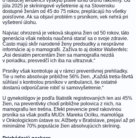
o rastúcej tendencii výskytu práve tohto druhu rakoviny. Od
júla 2025 je skríningové vyšetrenie aj na Slovensku
dostupné ženám od 45 do 75 rokov, preplácajú ho všetky
poisťovne. Ak sa objaví problém s prsníkom, vek nehrá pri
vyšetrení úlohu.
Najviac ohrozená je veková skupina žien od 50 rokov, táto
generácia však nebola naučená starať sa o svoje zdravie.
Často majú skôr narodené ženy predsudky a nesprávne
informácie aj o mamografii. Zažíva to aj doktor Wallenfels:
„Asi desiatim percentám žien sa mamografia nezdá
v poriadku, presvedčí ich iba na ultrazvuk.“
Prsníky však kontroluje aj v rámci preventívnej prehliadky.
Tie u neho absolvuje približne 56% žien. „Každá tretia-štvrtá
súhlasí s kontrolou prsníkov v ambulancii, tie ostatné
dostanú odporúčanie robiť si samovyšetrenie.“
U gynekológov je podľa štatistík registrovaných len asi 45%
žien, na preventívky chodí približne polovica z nich, na
mamografiu len tretina. Efekt prevencie pred rakovinou
prsníka sa však podľa MUDr. Mareka Ocilku, mamológa
v Onkologickom ústave sv. Alžbety v Bratislave, prejaví až pri
minimálne 70% populácie žien absolvujúcich skríning.