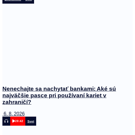
Nenechajte sa nachytať bankami: Aké sú
najväčšie pasce pri používaní kariet v
zahraničí?
6. 8. 2026
28:42
Svet