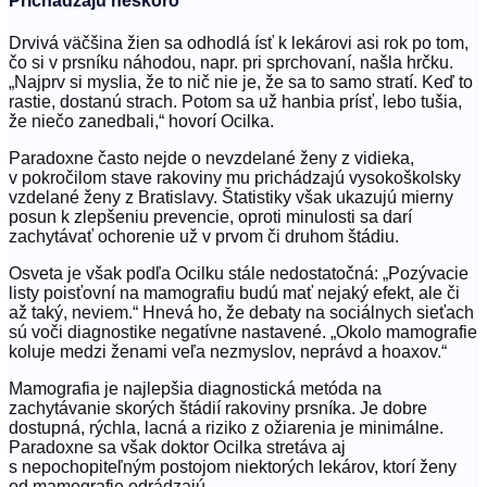
Prichádzajú neskoro
Drvivá väčšina žien sa odhodlá ísť k lekárovi asi rok po tom,
čo si v prsníku náhodou, napr. pri sprchovaní, našla hrčku.
„Najprv si myslia, že to nič nie je, že sa to samo stratí. Keď to
rastie, dostanú strach. Potom sa už hanbia prísť, lebo tušia,
že niečo zanedbali,“ hovorí Ocilka.
Paradoxne často nejde o nevzdelané ženy z vidieka,
v pokročilom stave rakoviny mu prichádzajú vysokoškolsky
vzdelané ženy z Bratislavy. Štatistiky však ukazujú mierny
posun k zlepšeniu prevencie, oproti minulosti sa darí
zachytávať ochorenie už v prvom či druhom štádiu.
Osveta je však podľa Ocilku stále nedostatočná: „Pozývacie
listy poisťovní na mamografiu budú mať nejaký efekt, ale či
až taký, neviem.“ Hnevá ho, že debaty na sociálnych sieťach
sú voči diagnostike negatívne nastavené. „Okolo mamografie
koluje medzi ženami veľa nezmyslov, neprávd a hoaxov.“
Mamografia je najlepšia diagnostická metóda na
zachytávanie skorých štádií rakoviny prsníka. Je dobre
dostupná, rýchla, lacná a riziko z ožiarenia je minimálne.
Paradoxne sa však doktor Ocilka stretáva aj
s nepochopiteľným postojom niektorých lekárov, ktorí ženy
od mamografie odrádzajú.