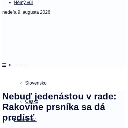
Němý vůl
nedeľa 9. augusta 2026
Domov
Slovensko
Nebuď jedenástou v rade:
Česko
Rakovine prsníka sa dá
predísť
Ekonomika