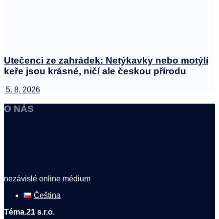
Utečenci ze zahrádek: Netýkavky nebo motýlí
keře jsou krásné, ničí ale českou přírodu
5. 8. 2026
O NÁS
nezávislé online médium
Čeština
Téma.21 s.r.o.