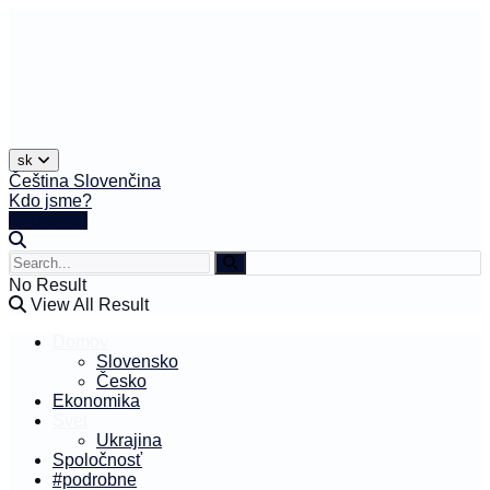
sk
Čeština
Slovenčina
Kdo jsme?
🤍 Darujte
No Result
View All Result
Domov
Slovensko
Česko
Ekonomika
Svet
Ukrajina
Spoločnosť
#podrobne