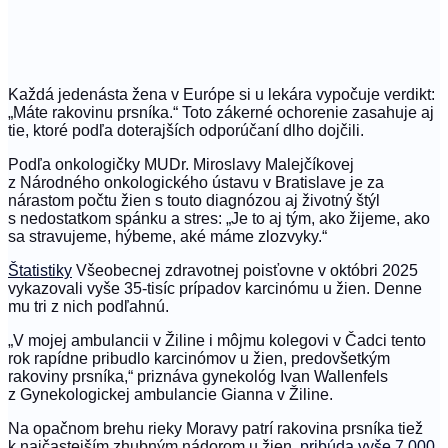
Každá jedenásta žena v Európe si u lekára vypočuje verdikt:
„Máte rakovinu prsníka.“ Toto zákerné ochorenie zasahuje aj
tie, ktoré podľa doterajších odporúčaní dlho dojčili.
Podľa onkologičky MUDr. Miroslavy Malejčíkovej
z Národného onkologického ústavu v Bratislave je za
nárastom počtu žien s touto diagnózou aj životný štýl
s nedostatkom spánku a stres: „Je to aj tým, ako žijeme, ako
sa stravujeme, hýbeme, aké máme zlozvyky.“
Štatistiky
Všeobecnej zdravotnej poisťovne v októbri 2025
vykazovali vyše 35-tisíc prípadov karcinómu u žien. Denne
mu tri z nich podľahnú.
„V mojej ambulancii v Žiline i môjmu kolegovi v Čadci tento
rok rapídne pribudlo karcinómov u žien, predovšetkým
rakoviny prsníka,“ priznáva gynekológ Ivan Wallenfels
z Gynekologickej ambulancie Gianna v Žiline.
Na opačnom brehu rieky Moravy patrí rakovina prsníka tiež
k najčastejším zhubným nádorom u žien,
pribúda vyše 7 000