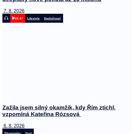
7. 8. 2026
28:47
Lifestyle
Spoločnosť
Zažila jsem silný okamžik, kdy Řím ztichl,
vzpomíná Kateřina Rózsová
6. 8. 2026
Ekonomika
Svet