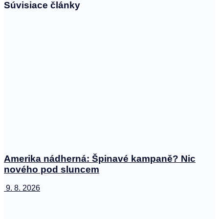
Súvisiace
články
Amerika nádherná: Špinavé kampaně? Nic
nového pod sluncem
9. 8. 2026