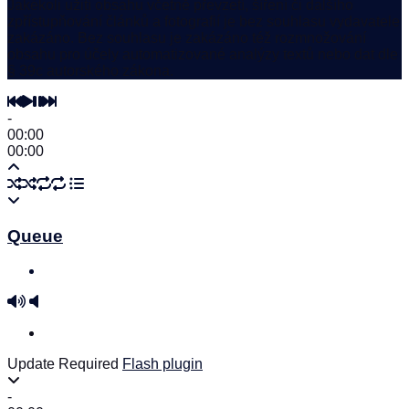
Jakékoli užití obsahu včetně převzetí, šíření či dalšího
zpřístupňování článků a fotografií je bez souhlasu vydavatele
zakázáno. Bez souhlasu je zakázáno též rozmnožování
obsahu pro účely automatizované analýzy textů nebo dat dle
§ 39c autorského zákona.
-
00:00
00:00
Queue
Update Required
Flash plugin
-