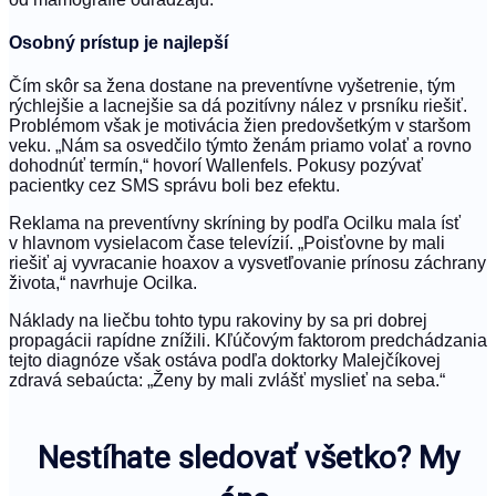
Osobný prístup je najlepší
Čím skôr sa žena dostane na preventívne vyšetrenie, tým
rýchlejšie a lacnejšie sa dá pozitívny nález v prsníku riešiť.
Problémom však je motivácia žien predovšetkým v staršom
veku. „Nám sa osvedčilo týmto ženám priamo volať a rovno
dohodnúť termín,“ hovorí Wallenfels. Pokusy pozývať
pacientky cez SMS správu boli bez efektu.
Reklama na preventívny skríning by podľa Ocilku mala ísť
v hlavnom vysielacom čase televízií. „Poisťovne by mali
riešiť aj vyvracanie hoaxov a vysvetľovanie prínosu záchrany
života,“ navrhuje Ocilka.
Náklady na liečbu tohto typu rakoviny by sa pri dobrej
propagácii rapídne znížili. Kľúčovým faktorom predchádzania
tejto diagnóze však ostáva podľa doktorky Malejčíkovej
zdravá sebaúcta: „Ženy by mali zvlášť myslieť na seba.“
Nestíhate sledovať všetko? My