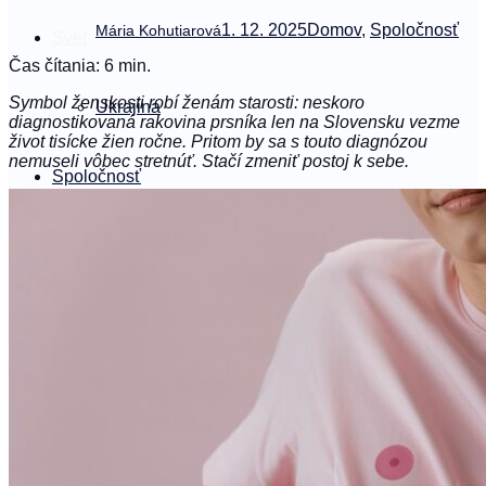
1. 12. 2025
Domov
,
Spoločnosť
Mária Kohutiarová
Svet
Čas čítania: 6 min.
Symbol ženskosti robí ženám starosti: neskoro
Ukrajina
diagnostikovaná rakovina prsníka len na Slovensku vezme
život tisícke žien ročne. Pritom by sa s touto diagnózou
nemuseli vôbec stretnúť. Stačí zmeniť postoj k sebe.
Spoločnosť
#podrobne
Němý vůl
sk
Čeština
Slovenčina