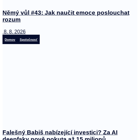
Němý vůl #43: Jak naučit emoce poslouchat
rozum
8. 8. 2026
Domov
Spoločnosť
Falešný Babiš nabízející investici? Za AI
deepfaky nově pokuta až 15 milionů