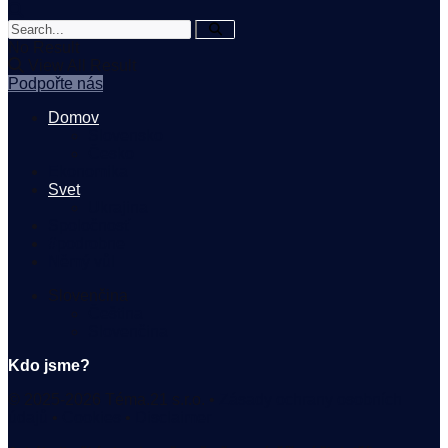
No Result
View All Result
Podpořte nás
Domov
Slovensko
Česko
Ekonomika
Svet
Ukrajina
Spoločnosť
#podrobne
Němý vůl
Slovenčina
Čeština
Slovenčina
Kdo jsme?
© 2025-2026 Téma.21 s.r.o. •
Zásady ochrany osobních
údajů
•
Cookies
•
Disclaimer